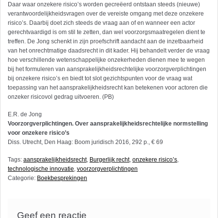
Daar waar onzekere risico’s worden gecreëerd ontstaan steeds (nieuwe)
verantwoordelijkheidsvragen over de vereiste omgang met deze onzekere
risico’s. Daarbij doet zich steeds de vraag aan of en wanneer een actor
gerechtvaardigd is om stil te zetten, dan wel voorzorgsmaatregelen dient te
treffen. De Jong schenkt in zijn proefschrift aandacht aan de inzetbaarheid
van het onrechtmatige daadsrecht in dit kader. Hij behandelt verder de vraag
hoe verschillende wetenschappelijke onzekerheden dienen mee te wegen
bij het formuleren van aansprakelijkheidsrechtelijke voorzorgverplichtingen
bij onzekere risico’s en biedt tot slot gezichtspunten voor de vraag wat
toepassing van het aansprakelijkheidsrecht kan betekenen voor actoren die
onzeker risicovol gedrag uitvoeren. (PB)
E.R. de Jong
Voorzorgverplichtingen. Over aansprakelijkheidsrechtelijke normstelling
voor onzekere risico’s
Diss. Utrecht, Den Haag: Boom juridisch 2016, 292 p., € 69
Tags:
aansprakelijkheidsrecht
,
Burgerlijk recht
,
onzekere risico’s
,
technologische innovatie
,
voorzorgverplichtingen
Categorie:
Boekbesprekingen
Geef een reactie