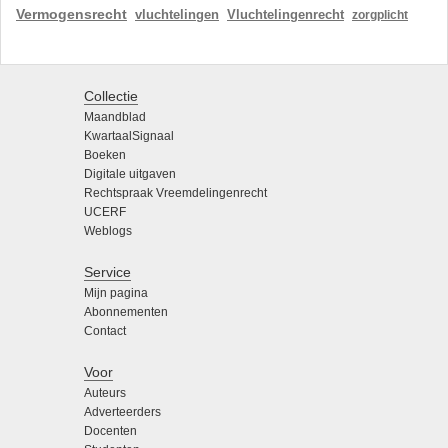
Vermogensrecht
vluchtelingen
Vluchtelingenrecht
zorgplicht
Collectie
Maandblad
KwartaalSignaal
Boeken
Digitale uitgaven
Rechtspraak Vreemdelingenrecht
UCERF
Weblogs
Service
Mijn pagina
Abonnementen
Contact
Voor
Auteurs
Adverteerders
Docenten