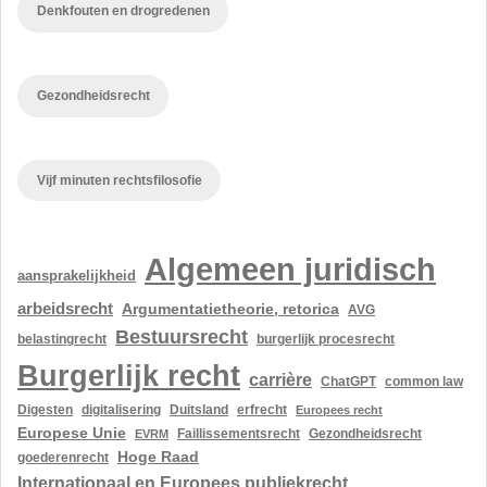
Denkfouten en drogredenen
Gezondheidsrecht
Vijf minuten rechtsfilosofie
Algemeen juridisch
aansprakelijkheid
arbeidsrecht
Argumentatietheorie, retorica
AVG
Bestuursrecht
belastingrecht
burgerlijk procesrecht
Burgerlijk recht
carrière
ChatGPT
common law
Digesten
digitalisering
Duitsland
erfrecht
Europees recht
Europese Unie
Gezondheidsrecht
EVRM
Faillissementsrecht
Hoge Raad
goederenrecht
Internationaal en Europees publiekrecht