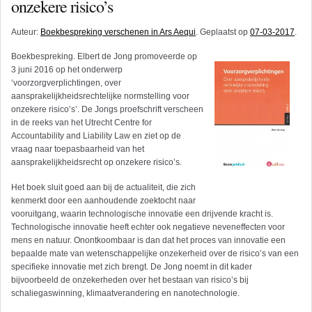
onzekere risico’s
Auteur:
Boekbespreking verschenen in Ars Aequi
. Geplaatst op
07-03-2017
.
Boekbespreking. Elbert de Jong promoveerde op
3 juni 2016 op het onderwerp
‘voorzorgverplichtingen, over
aansprakelijkheidsrechtelijke normstelling voor
onzekere risico’s’. De Jongs proefschrift verscheen
in de reeks van het Utrecht Centre for
Accountability and Liability Law en ziet op de
vraag naar toepasbaarheid van het
aansprakelijkheidsrecht op onzekere risico’s.
Het boek sluit goed aan bij de actualiteit, die zich
kenmerkt door een aanhoudende zoektocht naar
vooruitgang, waarin technologische innovatie een drijvende kracht is.
Technologische innovatie heeft echter ook negatieve neveneffecten voor
mens en natuur. Onontkoombaar is dan dat het proces van innovatie een
bepaalde mate van wetenschappelijke onzekerheid over de risico’s van een
specifieke innovatie met zich brengt. De Jong noemt in dit kader
bijvoorbeeld de onzekerheden over het bestaan van risico’s bij
schaliegaswinning, klimaatverandering en nanotechnologie.