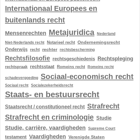
Internationaal Europees en
buitenlands recht
Metajuridica
Mensenrechten
Nederland
Ondernemingsrecht
Notarieel recht
Niet-Nederlands recht
Onderwijs
rechter
recht
rechtsbescherming
Rechtsfilosofie
Rechtspleging
rechtsgeschiedenis
rechtsstaat
rechtspraak
Romeins recht
Romeins recht
Sociaal-economisch recht
schadevergoeding
Sociaal recht
Socialezekerheidsrecht
Staats- en bestuursrecht
Strafrecht
Staatsrecht / constitutioneel recht
Strafrecht en criminologie
Studie
Studie, carrière, vaardigheden
Supreme Court
Vaardigheden
testament
Verenigde Staten