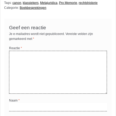
Tags:
canon
,
klassiekers
,
Metajuridica
,
Pro Memorie
,
rechtshistorie
Categorie:
Boekbesprekingen
Geef een reactie
Je e-mailadres wordt niet gepubliceerd.
Vereiste velden zijn
gemarkeerd met
*
Reactie
*
Naam
*