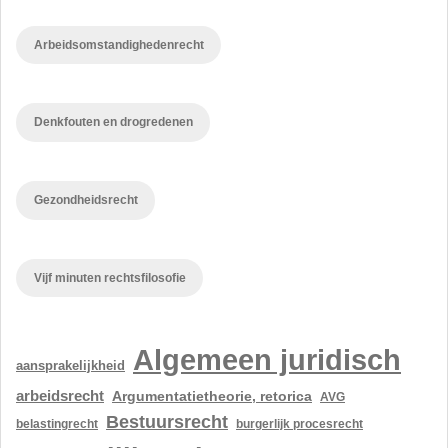
Arbeidsomstandighedenrecht
Denkfouten en drogredenen
Gezondheidsrecht
Vijf minuten rechtsfilosofie
Algemeen juridisch
aansprakelijkheid
arbeidsrecht
Argumentatietheorie, retorica
AVG
Bestuursrecht
belastingrecht
burgerlijk procesrecht