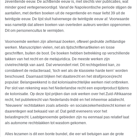
zeventiende eeuw. De achttiende eeuw is, met slechts vier publicaties, wat
minder goed vertegenwoordigd. Vanaf de Napoleontische periode stijgen de
aantallen, met dertien boeken uit de negentiende en maar liefst 39 uit de
twintigste eeuw. De lijst sluit halverwege de twintigste eeuw af. Voorwaarde
was namelijk dat alleen boeken van overleden auteurs werden opgenomen.
Dit om personencultus te vermijden.
Voornoemde werken zijn allemaal
boeken
, oftewel gedrukte zelfstandige
werken. Manuscripten vielen, net als tijdschriftenartikelen en losse
geschriften, buiten de boot. De boeken hebben betrekking op verschillende
takken van het recht en de metajuridica. De meeste werken zijn
civielrechtelijk van aard. Dat verwondert niet. Dit rechtsgebied kan, zo
constateert de redactieraad, ‘toch wel als de klassieke harde kern’ worden
beschouwd. Daarnaast blijken het staatsrecht en het straf(proces)recht
populair. Belangwekkend is dat koloniaalrechtelijke werken niet ontbreken.
Per slot van rekening was het Nederlandse recht een exportproduct tijdens
de kolonisatie. Op deze lijst prijken dan ook werken over het Zuid-Afrikaanse
recht, het publiekrecht van Nederlands-Indië en het inheemse adatrecht.
‘Nieuwere’ rechtstakken zoals arbeids- en socialezekerheidsrecht komen er
daarentegen wat bekaaid van af. Dat geldt eveneens voor het
belastingrecht. Laatstgenoemde gebieden zijn nu eenmaal pas relatief laat
als autonome rechts­takken tot wasdom gekomen.
Alles tezamen is dit een bonte bundel, die eer wil betuigen aan de grote