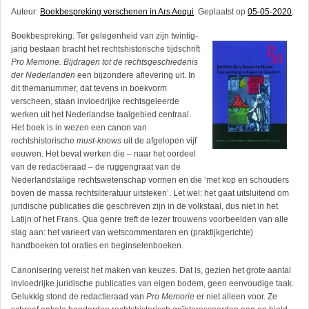
Auteur:
Boekbespreking verschenen in Ars Aequi
. Geplaatst op
05-05-2020
.
Boekbespreking. Ter gelegenheid van zijn twintig­
jarig bestaan bracht het rechtshistorische tijdschrift
Pro Memorie. Bijdragen tot de rechtsgeschiedenis
der Nederlanden
een bijzondere aflevering uit. In
dit themanummer, dat tevens in boekvorm
verscheen, staan invloedrijke rechtsgeleerde
werken uit het Nederlandse taalgebied centraal.
Het boek is in wezen een canon van
rechtshistorische
must-knows
uit de afgelopen vijf
eeuwen. Het bevat werken die – naar het oordeel
van de redactieraad – de ruggengraat van de
Nederlandstalige rechtswetenschap vormen en die ‘met kop en schouders
boven de massa rechtsliteratuur uitsteken’. Let wel: het gaat uitsluitend om
juridische publicaties die geschreven zijn in de volkstaal, dus niet in het
Latijn of het Frans. Qua genre treft de lezer trouwens voorbeelden van alle
slag aan: het varieert van wetscommentaren en (praktijkgerichte)
handboeken tot oraties en beginselenboeken.
Canonisering vereist het maken van keuzes. Dat is, gezien het grote aantal
invloedrijke juridische publicaties van eigen bodem, geen eenvoudige taak.
Gelukkig stond de redactieraad van
Pro Memorie
er niet alleen voor. Ze