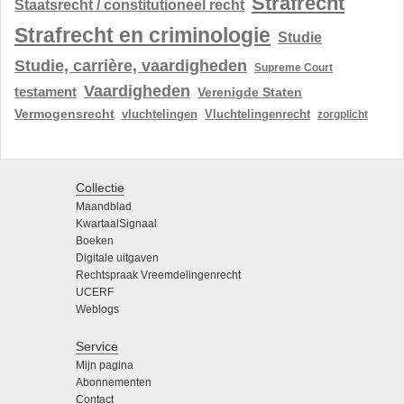
Strafrecht
Staatsrecht / constitutioneel recht
Strafrecht en criminologie
Studie
Studie, carrière, vaardigheden
Supreme Court
Vaardigheden
testament
Verenigde Staten
Vermogensrecht
vluchtelingen
Vluchtelingenrecht
zorgplicht
Collectie
Maandblad
KwartaalSignaal
Boeken
Digitale uitgaven
Rechtspraak Vreemdelingenrecht
UCERF
Weblogs
Service
Mijn pagina
Abonnementen
Contact