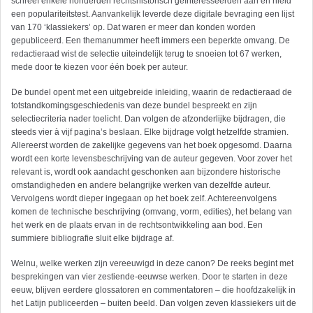
schreef enkele honderden rechtshistorisch geïnteresseerden aan en hield
een populariteitstest. Aanvankelijk leverde deze digitale bevraging een lijst
van 170 ‘klassiekers’ op. Dat waren er meer dan konden worden
gepubliceerd. Een themanummer heeft immers een beperkte omvang. De
redactieraad wist de selectie uiteindelijk terug te snoeien tot 67 werken,
mede door te kiezen voor één boek per auteur.
De bundel opent met een uitgebreide inleiding, waarin de redactieraad de
totstandkomingsgeschiedenis van deze bundel bespreekt en zijn
selectiecriteria nader toelicht. Dan volgen de afzonderlijke bijdragen, die
steeds vier à vijf pagina’s beslaan. Elke bijdrage volgt hetzelfde stramien.
Allereerst worden de zakelijke gegevens van het boek opgesomd. Daarna
wordt een korte levensbeschrijving van de auteur gegeven. Voor zover het
relevant is, wordt ook aandacht geschonken aan bijzondere historische
omstandigheden en andere belangrijke werken van dezelfde auteur.
Vervolgens wordt dieper ingegaan op het boek zelf. Achtereenvolgens
komen de technische beschrijving (omvang, vorm, edities), het belang van
het werk en de plaats ervan in de rechtsontwikkeling aan bod. Een
summiere bibliografie sluit elke bijdrage af.
Welnu, welke werken zijn vereeuwigd in deze canon? De reeks begint met
besprekingen van vier zestiende-eeuwse werken. Door te starten in deze
eeuw, blijven eerdere glossatoren en commentatoren – die hoofdzakelijk in
het Latijn publiceerden – buiten beeld. Dan volgen zeven klassiekers uit de