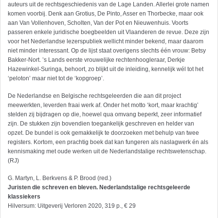
auteurs uit de rechtsgeschiedenis van de Lage Landen. Allerlei grote namen
komen voorbij. Denk aan Grotius, De Pinto, Asser en Thorbecke, maar ook
aan Van Vollenhoven, Scholten, Van der Pot en Nieuwenhuis. Voorts
passeren enkele juridische boegbeelden uit Vlaanderen de revue. Deze zijn
voor het Nederlandse lezerspubliek wellicht minder bekend, maar daarom
niet minder interessant. Op de lijst staat overigens slechts één vrouw: Betsy
Bakker-Nort. ’s Lands eerste vrouwelijke rechtenhoogleraar, Derkje
Hazewinkel-Suringa, behoort, zo blijkt uit de inleiding, kennelijk wél tot het
‘peloton’ maar niet tot de ‘kopgroep’.
De Nederlandse en Belgische rechtsgeleerden die aan dit project
meewerkten, leverden fraai werk af. Onder het motto ‘kort, maar krachtig’
stelden zij bijdragen op die, hoewel qua omvang beperkt, zeer informatief
zijn. De stukken zijn bovendien toegankelijk geschreven en helder van
opzet. De bundel is ook gemakkelijk te doorzoeken met behulp van twee
registers. Kortom, een prachtig boek dat kan fungeren als naslagwerk én als
kennismaking met oude werken uit de Nederlandstalige rechtswetenschap.
(RJ)
G. Martyn, L. Berkvens & P. Brood (red.)
Juristen die schreven en bleven. Nederlandstalige rechtsgeleerde
klassiekers
Hilversum: Uitgeverij Verloren 2020, 319 p., € 29