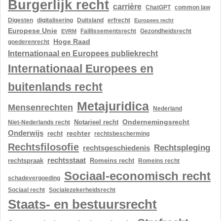
Burgerlijk recht
carrière
ChatGPT
common law
Digesten
digitalisering
Duitsland
erfrecht
Europees recht
Europese Unie
Gezondheidsrecht
EVRM
Faillissementsrecht
Hoge Raad
goederenrecht
Internationaal en Europees publiekrecht
Internationaal Europees en
buitenlands recht
Metajuridica
Mensenrechten
Nederland
Ondernemingsrecht
Notarieel recht
Niet-Nederlands recht
Onderwijs
rechter
recht
rechtsbescherming
Rechtsfilosofie
Rechtspleging
rechtsgeschiedenis
rechtsstaat
rechtspraak
Romeins recht
Romeins recht
Sociaal-economisch recht
schadevergoeding
Sociaal recht
Socialezekerheidsrecht
Staats- en bestuursrecht