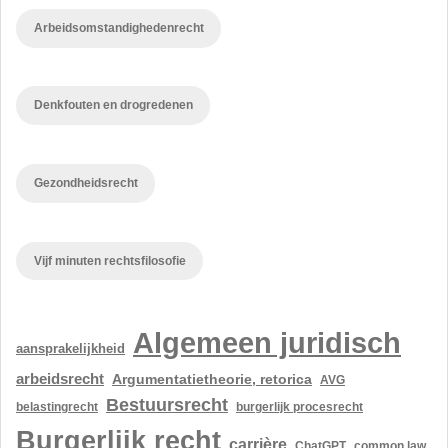
Arbeidsomstandighedenrecht
Denkfouten en drogredenen
Gezondheidsrecht
Vijf minuten rechtsfilosofie
Algemeen juridisch
aansprakelijkheid
arbeidsrecht
Argumentatietheorie, retorica
AVG
Bestuursrecht
belastingrecht
burgerlijk procesrecht
Burgerlijk recht
carrière
ChatGPT
common law