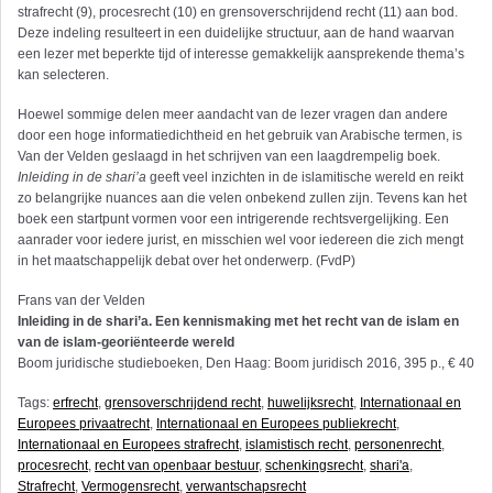
strafrecht (9), procesrecht (10) en grensoverschrijdend recht (11) aan bod.
Deze indeling resulteert in een duidelijke structuur, aan de hand waarvan
een lezer met beperkte tijd of interesse gemakkelijk aansprekende thema’s
kan selecteren.
Hoewel sommige delen meer aandacht van de lezer vragen dan andere
door een hoge informatiedichtheid en het gebruik van Arabische termen, is
Van der Velden geslaagd in het schrijven van een laagdrempelig boek.
Inleiding in de shari’a
geeft veel inzichten in de islamitische wereld en reikt
zo belangrijke nuances aan die velen onbekend zullen zijn. Tevens kan het
boek een startpunt vormen voor een intrigerende rechtsvergelijking. Een
aanrader voor iedere jurist, en misschien wel voor iedereen die zich mengt
in het maatschappelijk debat over het onderwerp. (FvdP)
Frans van der Velden
Inleiding in de shari’a. Een kennismaking met het recht van de islam en
van de islam-georiënteerde wereld
Boom juridische studieboeken, Den Haag: Boom juridisch 2016, 395 p., € 40
Tags:
erfrecht
,
grensoverschrijdend recht
,
huwelijksrecht
,
Internationaal en
Europees privaatrecht
,
Internationaal en Europees publiekrecht
,
Internationaal en Europees strafrecht
,
islamistisch recht
,
personenrecht
,
procesrecht
,
recht van openbaar bestuur
,
schenkingsrecht
,
shari'a
,
Strafrecht
,
Vermogensrecht
,
verwantschapsrecht