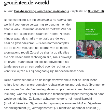
georiënteerde wereld
Auteur:
Boekbespreking verschenen in Ars Aequi
. Geplaatst op
08-06-2016
.
Boekbespreking. De titel
Inleiding in de shari’a
kan
wellicht voor enige verwarring zorgen, nu men de
shari’a vaak uitsluitend associeert met wat Van der
Velden het ‘islamitische strafrecht’ noemt. Niets is
minder waar: de shari’a – vertaald als ‘de weg
naar de (lavende) bron’ – is een normencomplex
dat op gezag van Allah het gedrag van de mens
alomvattend regelt. Zo ziet de shari’a op situaties
die ook Nederlands recht eigen zijn, zoals huwelijk
en erving, maar bevat het ook aanbevelingen als
tandenpoetsen en een verbod voor de rechter om
vonnis te wijzen als hij hoognodig zijn behoeften moet doen.
Deze alomvattendheid en de innige verwevenheid met de islamitische
religie levert een uiterst complex rechtsstelsel op, met vele (sub-)bronnen en
stromingen. Van der Velden legt deze complexiteit uit in een heldere
inleiding, waarna hij het islamitische recht bespreekt per rechtsgebied naar
westerse indeling. Zo komen achtereenvolgens het huwelijksrecht
(hoofdstukken 2 en 3), verwantschaps- en personenrecht (4 en 5), erf- en
schenkingsrecht (6), vermogensrecht (7), recht van openbaar bestuur (8),