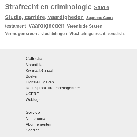
Strafrecht en criminologie
Studie
Studie, carrière, vaardigheden
Supreme Court
Vaardigheden
testament
Verenigde Staten
Vermogensrecht
vluchtelingen
Vluchtelingenrecht
zorgplicht
Collectie
Maandblad
KwartaalSignaal
Boeken
Digitale uitgaven
Rechtspraak Vreemdelingenrecht
UCERF
Weblogs
Service
Mijn pagina
Abonnementen
Contact