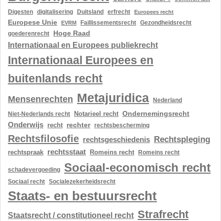
Digesten
digitalisering
Duitsland
erfrecht
Europees recht
Europese Unie
Gezondheidsrecht
EVRM
Faillissementsrecht
Hoge Raad
goederenrecht
Internationaal en Europees publiekrecht
Internationaal Europees en
buitenlands recht
Metajuridica
Mensenrechten
Nederland
Ondernemingsrecht
Notarieel recht
Niet-Nederlands recht
Onderwijs
rechter
recht
rechtsbescherming
Rechtsfilosofie
Rechtspleging
rechtsgeschiedenis
rechtsstaat
rechtspraak
Romeins recht
Romeins recht
Sociaal-economisch recht
schadevergoeding
Sociaal recht
Socialezekerheidsrecht
Staats- en bestuursrecht
Strafrecht
Staatsrecht / constitutioneel recht