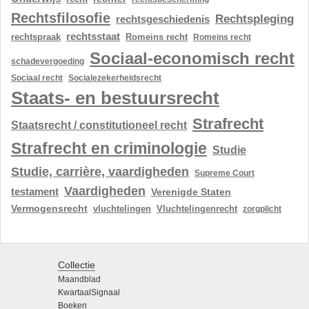
Rechtsfilosofie
Rechtspleging
rechtsgeschiedenis
rechtsstaat
rechtspraak
Romeins recht
Romeins recht
Sociaal-economisch recht
schadevergoeding
Sociaal recht
Socialezekerheidsrecht
Staats- en bestuursrecht
Strafrecht
Staatsrecht / constitutioneel recht
Strafrecht en criminologie
Studie
Studie, carrière, vaardigheden
Supreme Court
Vaardigheden
testament
Verenigde Staten
Vermogensrecht
vluchtelingen
Vluchtelingenrecht
zorgplicht
Collectie
Maandblad
KwartaalSignaal
Boeken