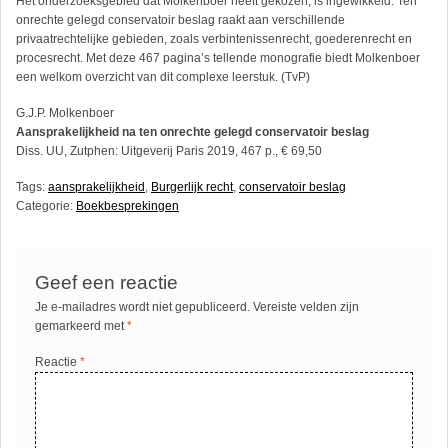
Het onderzoeksgebied dat Molkenboer heeft gekozen, is ingewikkeld. Ten
onrechte gelegd conservatoir beslag raakt aan verschillende
privaatrechtelijke gebieden, zoals verbintenissenrecht, goederenrecht en
procesrecht. Met deze 467 pagina’s tellende monografie biedt Molkenboer
een welkom overzicht van dit complexe leerstuk. (TvP)
G.J.P. Molkenboer
Aansprakelijkheid na ten onrechte gelegd conservatoir beslag
Diss. UU, Zutphen: Uitgeverij Paris 2019, 467 p., € 69,50
Tags:
aansprakelijkheid
,
Burgerlijk recht
,
conservatoir beslag
Categorie:
Boekbesprekingen
Geef een reactie
Je e-mailadres wordt niet gepubliceerd.
Vereiste velden zijn
gemarkeerd met
*
Reactie
*