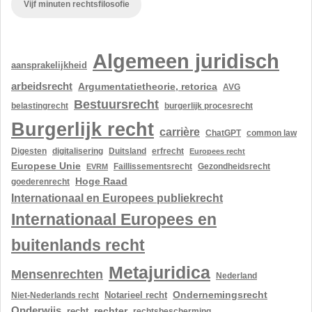
Vijf minuten rechtsfilosofie
Algemeen juridisch
aansprakelijkheid
arbeidsrecht
Argumentatietheorie, retorica
AVG
Bestuursrecht
belastingrecht
burgerlijk procesrecht
Burgerlijk recht
carrière
ChatGPT
common law
Digesten
digitalisering
Duitsland
erfrecht
Europees recht
Europese Unie
Gezondheidsrecht
EVRM
Faillissementsrecht
Hoge Raad
goederenrecht
Internationaal en Europees publiekrecht
Internationaal Europees en
buitenlands recht
Metajuridica
Mensenrechten
Nederland
Ondernemingsrecht
Notarieel recht
Niet-Nederlands recht
Onderwijs
rechter
recht
rechtsbescherming