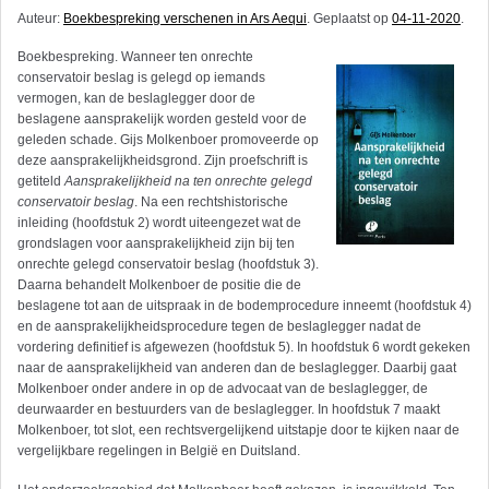
Auteur:
Boekbespreking verschenen in Ars Aequi
. Geplaatst op
04-11-2020
.
Boekbespreking. Wanneer ten onrechte
conservatoir beslag is gelegd op iemands
vermogen, kan de beslaglegger door de
beslagene aansprakelijk worden gesteld voor de
geleden schade. Gijs Molkenboer promoveerde op
deze aansprakelijkheidsgrond. Zijn proefschrift is
getiteld
Aansprakelijkheid na ten onrechte gelegd
conservatoir beslag
. Na een rechtshistorische
inleiding (hoofdstuk 2) wordt uiteengezet wat de
grondslagen voor aansprakelijkheid zijn bij ten
onrechte gelegd conservatoir beslag (hoofdstuk 3).
Daarna behandelt Molkenboer de positie die de
beslagene tot aan de uitspraak in de bodemprocedure inneemt (hoofdstuk 4)
en de aansprakelijkheidsprocedure tegen de beslaglegger nadat de
vordering definitief is afgewezen (hoofdstuk 5). In hoofdstuk 6 wordt gekeken
naar de aansprakelijkheid van anderen dan de beslaglegger. Daarbij gaat
Molkenboer onder andere in op de advocaat van de beslaglegger, de
deurwaarder en bestuurders van de beslaglegger. In hoofdstuk 7 maakt
Molkenboer, tot slot, een rechtsvergelijkend uitstapje door te kijken naar de
vergelijkbare regelingen in België en Duitsland.