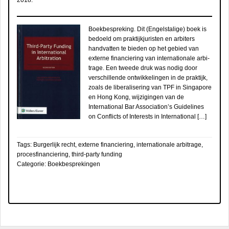
2018
.
Boekbespreking. Dit (Engelstalige) boek is
bedoeld om praktijkjuristen en arbiters
handvatten te bieden op het gebied van
externe financiering van internationale arbi­
trage. Een tweede druk was nodig door
verschillende ontwikkelingen in de praktijk,
zoals de libe­ralisering van TPF in Singapore
en Hong Kong, wijzigingen van de
International Bar Association’s Guidelines
on Conflicts of Interests in Inter­national […]
Tags:
Burgerlijk recht
,
externe financiering
,
internationale arbitrage
,
procesfinanciering
,
third-party funding
Categorie:
Boekbesprekingen