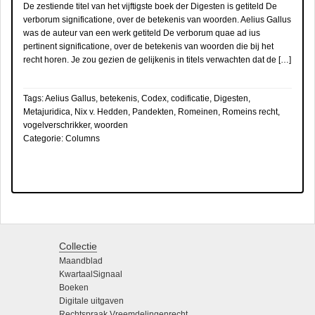
De zestiende titel van het vijftigste boek der Digesten is getiteld De
verborum significatione, over de betekenis van woorden. Aelius Gallus
was de auteur van een werk getiteld De verborum quae ad ius
pertinent significatione, over de betekenis van woorden die bij het
recht horen. Je zou gezien de gelijkenis in titels verwachten dat de […]
Tags:
Aelius Gallus
,
betekenis
,
Codex
,
codificatie
,
Digesten
,
Metajuridica
,
Nix v. Hedden
,
Pandekten
,
Romeinen
,
Romeins recht
,
vogelverschrikker
,
woorden
Categorie:
Columns
Collectie
Maandblad
KwartaalSignaal
Boeken
Digitale uitgaven
Rechtspraak Vreemdelingenrecht