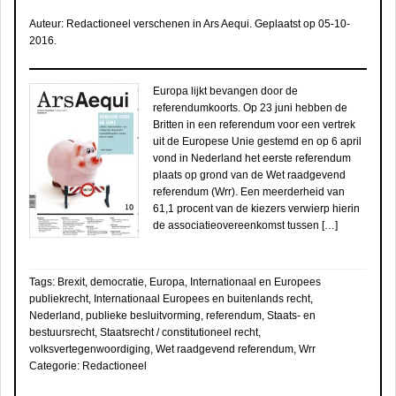
Auteur:
Redactioneel verschenen in Ars Aequi
. Geplaatst op
05-10-
2016
.
Europa lijkt bevangen door de
referendumkoorts. Op 23 juni hebben de
Britten in een referendum voor een vertrek
uit de Europese Unie gestemd en op 6 april
vond in Nederland het eerste referendum
plaats op grond van de Wet raadgevend
referendum (Wrr). Een meerderheid van
61,1 procent van de kiezers verwierp hierin
de associatieovereenkomst tussen […]
Tags:
Brexit
,
democratie
,
Europa
,
Internationaal en Europees
publiekrecht
,
Internationaal Europees en buitenlands recht
,
Nederland
,
publieke besluitvorming
,
referendum
,
Staats- en
bestuursrecht
,
Staatsrecht / constitutioneel recht
,
volksvertegenwoordiging
,
Wet raadgevend referendum
,
Wrr
Categorie:
Redactioneel