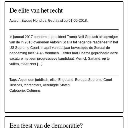
De elite van het recht
Auteur:
Ewoud Hondius
. Geplaatst op
01-05-2018
.
In januari 2017 benoemde president Trump Neil Gorsuch als opvolger
van de in 2016 overleden Antonin Scalia tot negende raadsheer in het
US Supreme Court. In april van dat jaar bevestigde de Senaat de
benoeming met 54-45 stemmen. Eerder had Obama geprobeerd deze
vacature met een progressieve kandidaat, Merrick Garland, op te
vullen, maar zeer […]
Tags:
Algemeen juridisch
,
elite
,
Engeland
,
Europa
,
Supreme Court
Justices
,
toprechters
,
Verenigde Staten
Categorie:
Columns
Een feest van de democratie?