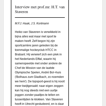
Interview met prof.mr. H.T. van
Staveren
M.F.J. Haak, J.S. Kortmann
Heiko van Staveren is verwikkeld in
bijna alles wat maar met sport te
maken heeft. Zelf begon hij zijn
sportcarrière jaren geleden bij de
toenmalige hockeyclub HTCC in
Brabant. Hij verwierf zich een plek in
het Nederlands Elftal, waarin hij
samenspeelde met onder andere de
Chef de Mission van de laatste
Olympische Spelen, André Bol¬huis
('Bolhaus zum Gladbach, zo noemden
we hem'). De topsport-geest is hij nooit
meer kwijtgeraakt: naar eigen zeggen
kan hij nog steeds niet een uurtje
joggen zonder paaltjes te tellen en
tussentijden te klokken. Van Staveren
heeft in Utrecht gestudeerd, en is daar