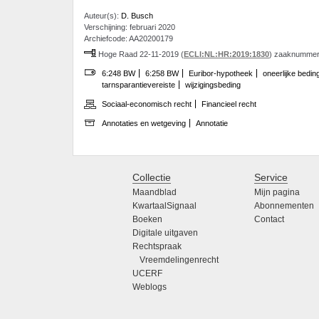
Auteur(s):
D. Busch
Verschijning: februari 2020
Archiefcode: AA20200179
Hoge Raad 22-11-2019 (
ECLI:NL:HR:2019:1830
) zaaknummer
6:248 BW
6:258 BW
Euribor-hypotheek
oneerlijke bedin
tarnsparantievereiste
wijzigingsbeding
Sociaal-economisch recht
Financieel recht
Annotaties en wetgeving
Annotatie
Collectie
Service
Maandblad
Mijn pagina
KwartaalSignaal
Abonnementen
Boeken
Contact
Digitale uitgaven
Rechtspraak
Vreemdelingenrecht
UCERF
Weblogs