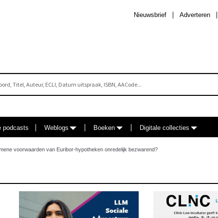
Nieuwsbrief
Adverteren
e podcasts
Weblogs
Boeken
Digitale collecties
lgemene voorwaarden van Euribor-hypotheken onredelijk bezwarend?