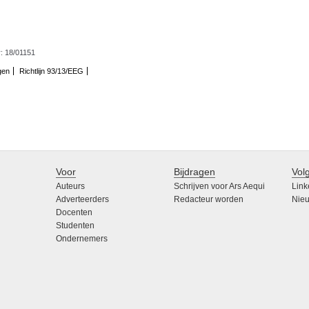
: 18/01151
gen
Richtlijn 93/13/EEG
Voor
Bijdragen
Vol
Auteurs
Schrijven voor Ars Aequi
Link
Adverteerders
Redacteur worden
Nieu
Docenten
Studenten
Ondernemers