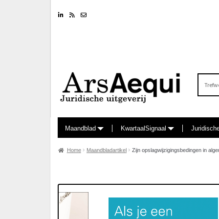
Linkedin
RSS feed
Nieuwsbrief
Zoeken
naar:
Maandblad
KwartaalSignaal
Juridisch
Home
Maandbladartikel
Zijn opslagwijzigingsbedingen in a