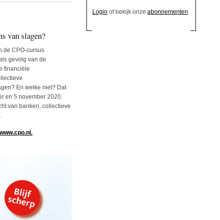
Login
of bekijk onze
abonnementen
ns van slagen?
an de CPO-cursus
ls gevolg van de
e financiële
llectieve
agen? En welke niet? Dat
ber en 5 november 2020.
cht van banken, collectieve
.
www.cpo.nl.