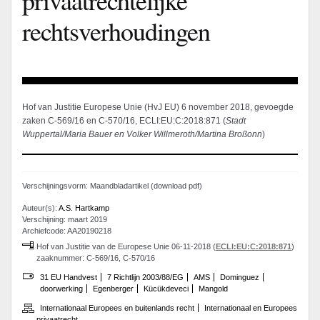
rechtsverhoudingen
Hof van Justitie Europese Unie (HvJ EU) 6 november 2018, gevoegde
zaken C-569/16 en C-570/16, ECLI:EU:C:2018:871 (
Stadt
Wuppertal/Maria Bauer en Volker Willmeroth/Martina Broßonn
)
Verschijningsvorm: Maandbladartikel (download pdf)
Auteur(s):
A.S. Hartkamp
Verschijning: maart 2019
Archiefcode: AA20190218
Hof van Justitie van de Europese Unie 06-11-2018 (
ECLI:EU:C:2018:871
)
zaaknummer: C-569/16, C-570/16
31 EU Handvest
7 Richtlijn 2003/88/EG
AMS
Dominguez
doorwerking
Egenberger
Kücükdeveci
Mangold
Internationaal Europees en buitenlands recht
Internationaal en Europees
privaatrecht