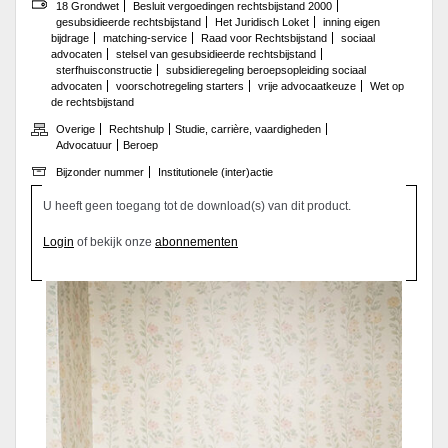
18 Grondwet
Besluit vergoedingen rechtsbijstand 2000
gesubsidieerde rechtsbijstand
Het Juridisch Loket
inning eigen
bijdrage
matching-service
Raad voor Rechtsbijstand
sociaal
advocaten
stelsel van gesubsidieerde rechtsbijstand
sterfhuisconstructie
subsidieregeling beroepsopleiding sociaal
advocaten
voorschotregeling starters
vrije advocaatkeuze
Wet op
de rechtsbijstand
Overige
Rechtshulp
Studie, carrière, vaardigheden
Advocatuur
Beroep
Bijzonder nummer
Institutionele (inter)actie
U heeft geen toegang tot de download(s) van dit product.
Login
of bekijk onze
abonnementen