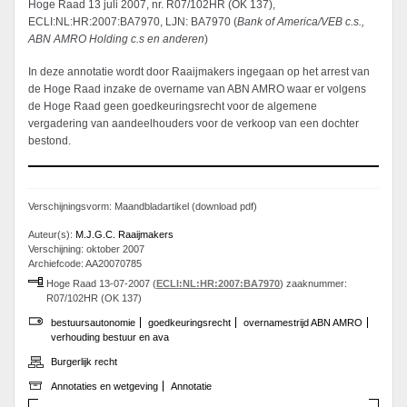
Hoge Raad 13 juli 2007, nr. R07/102HR (OK 137),
ECLI:NL:HR:2007:BA7970, LJN: BA7970 (
Bank of America/VEB c.s.,
ABN AMRO Holding c.s en anderen
)
In deze annotatie wordt door Raaijmakers ingegaan op het arrest van
de Hoge Raad inzake de overname van ABN AMRO waar er volgens
de Hoge Raad geen goedkeuringsrecht voor de algemene
vergadering van aandeelhouders voor de verkoop van een dochter
bestond.
Verschijningsvorm: Maandbladartikel (download pdf)
Auteur(s):
M.J.G.C. Raaijmakers
Verschijning: oktober 2007
Archiefcode: AA20070785
Hoge Raad 13-07-2007 (
ECLI:NL:HR:2007:BA7970
) zaaknummer:
R07/102HR (OK 137)
bestuursautonomie
goedkeuringsrecht
overnamestrijd ABN AMRO
verhouding bestuur en ava
Burgerlijk recht
Annotaties en wetgeving
Annotatie