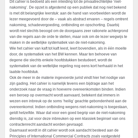
Dit cahier is bedoeld als een inleiding tot de privaatrechtelijke ‘niet-
nakoming’. De opzet is afgestemd op een publiek dat nog niet bekend
is met dit belangrijke leerstuk: aan de hand van voorbeelden wordt de
lezer meegevoerd door de – vaak als abstract ervaren – regels omtrent
nakoming, schadevergoeding, ontbinding en opschorting. Daarbij
wordt niet slechts beoogd om de doorgaans zeer rationele achtergrond
van die regels aan de orde te stellen, maar ook om de lezer wegwijs te
maken in de wettelijke systematiek van de niet-nakoming.
Wie het cahier van kaft tot kaft leest, leert bovendien, als in één moeite
door, de systematiek van het BW kennen. Maar ten behoeve van
degene die slechts enkele hoofdstukken bestudeert, wordt de
systematiek van de wettelijke regeling nog eens kort herhaald in het
laatste hoofdstuk.
Ook de meer in de materie ingevoerde jurist vindt hier het nodige van
zijn gading. Het cahier is namelijk tevens een bijdrage aan het
onderzoek naar de vraag in hoeverre overeenkomsten binden. Indien
een beroep op overmacht wordt aanvaard, betekent dat immers in
wezen een inbreuk op de soms ‘heilig’ geachte gebondenheid aan de
overeenkomst. Indien ontbinding wegens niet-nakoming is toegestaan,
geldt hetzelfde. Waar dat voor een goed begrip van de niet-nakoming
dienstig is, zal voor deze inbreuken op een klassiek beginsel van ons
contractenrecht aandacht worden gevraagd.
Daarnaast wordt in dit cahier wordt ook aandacht besteed aan de
Principles of International Commercial Contracts zoals vastgesteld