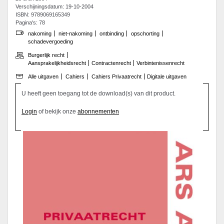
Verschijningsdatum: 19-10-2004
ISBN: 9789069165349
Pagina's: 78
nakoming
niet-nakoming
ontbinding
opschorting
schadevergoeding
Burgerlijk recht
Aansprakelijkheidsrecht
Contractenrecht
Verbintenissenrecht
Alle uitgaven
Cahiers
Cahiers Privaatrecht
Digitale uitgaven
U heeft geen toegang tot de download(s) van dit product.
Login
of bekijk onze
abonnementen