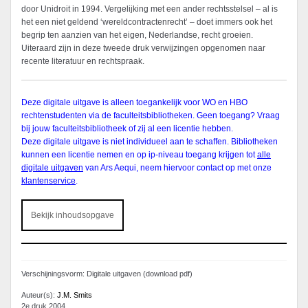
door Unidroit in 1994. Vergelijking met een ander rechtsstelsel – al is
het een niet geldend ‘wereldcontractenrecht’ – doet immers ook het
begrip ten aanzien van het eigen, Nederlandse, recht groeien.
Uiteraard zijn in deze tweede druk verwijzingen opgenomen naar
recente literatuur en rechtspraak.
Deze digitale uitgave is alleen toegankelijk voor WO en HBO
rechtenstudenten via de faculteitsbibliotheken. Geen toegang? Vraag
bij jouw faculteitsbibliotheek of zij al een licentie hebben.
Deze digitale uitgave is niet individueel aan te schaffen. Bibliotheken
kunnen een licentie nemen en op ip-niveau toegang krijgen tot
alle
digitale uitgaven
van Ars Aequi, neem hiervoor contact op met onze
klantenservice
.
Bekijk inhoudsopgave
Verschijningsvorm: Digitale uitgaven (download pdf)
Auteur(s):
J.M. Smits
2e druk 2004