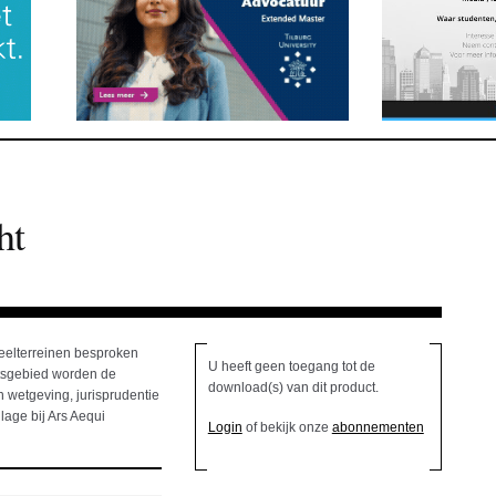
ht
deelterreinen besproken
U heeft geen toegang tot de
htsgebied worden de
download(s) van dit product.
 wetgeving, jurisprudentie
lage bij Ars Aequi
Login
of bekijk onze
abonnementen