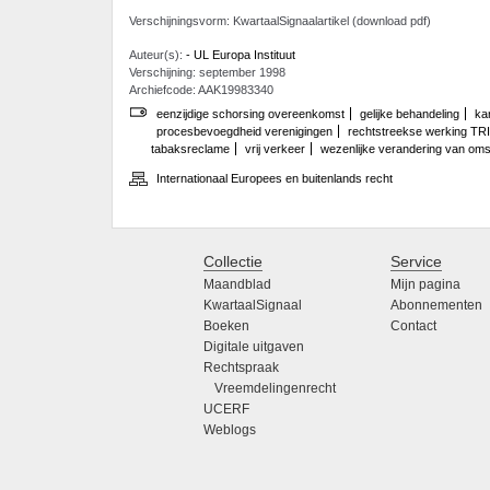
Verschijningsvorm: KwartaalSignaalartikel (download pdf)
Auteur(s):
- UL Europa Instituut
Verschijning: september 1998
Archiefcode: AAK19983340
eenzijdige schorsing overeenkomst
gelijke behandeling
ka
procesbevoegdheid verenigingen
rechtstreekse werking TRI
tabaksreclame
vrij verkeer
wezenlijke verandering van om
Internationaal Europees en buitenlands recht
Collectie
Service
Maandblad
Mijn pagina
KwartaalSignaal
Abonnementen
Boeken
Contact
Digitale uitgaven
Rechtspraak
Vreemdelingenrecht
UCERF
Weblogs