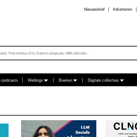
Nieuwsbrief
Adverteren
e podcasts
Weblogs
Boeken
Digitale collecties