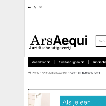
Linkedin
RSS feed
Nieuwsbrief
Zoeken
naar:
Maandblad
KwartaalSignaal
Juridisch
Home
KwartaalSignaalartikel
Katern 68: Europees recht