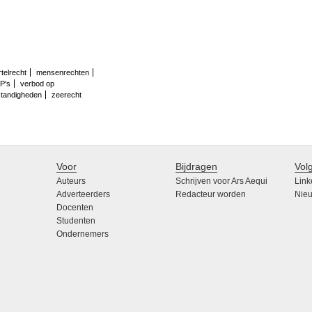
rtelrecht
mensenrechten
P's
verbod op
standigheden
zeerecht
Voor
Bijdragen
Vol
Auteurs
Schrijven voor Ars Aequi
Link
Adverteerders
Redacteur worden
Nieu
Docenten
Studenten
Ondernemers