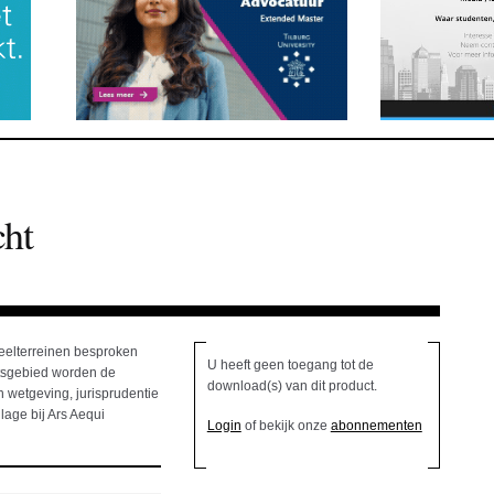
cht
deelterreinen besproken
U heeft geen toegang tot de
htsgebied worden de
download(s) van dit product.
 wetgeving, jurisprudentie
lage bij Ars Aequi
Login
of bekijk onze
abonnementen