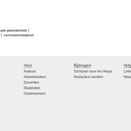
tuele gebondenheid
vertrouwensbeginsel
Voor
Bijdragen
Vol
Auteurs
Schrijven voor Ars Aequi
Link
Adverteerders
Redacteur worden
Nieu
Docenten
Studenten
Ondernemers