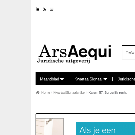
Linkedin
RSS feed
Nieuwsbrief
Zoeken
naar:
Maandblad
KwartaalSignaal
Juridisch
Home
KwartaalSignaalartikel
Katern 57: Burgerlijk recht