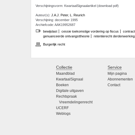
Verschijningsvorm: KwartaalSignaalartikel (download pdf)
Auteur(s):
J.A.J. Peter
,
L. Reurich
Verschijning: december 1995
Archiefcode: AAK19952687
bewijslast
cessie toekomstige vordering op fiscus
contrac
genuanceerde ontvangsttheorie
retentierecht derdenwerking
Burgerlijk recht
Collectie
Service
Maandblad
Mijn pagina
KwartaalSignaal
Abonnementen
Boeken
Contact
Digitale uitgaven
Rechtspraak
Vreemdelingenrecht
UCERF
Weblogs