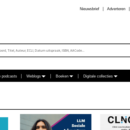
Nieuwsbrief
Adverteren
e podcasts
Weblogs
Boeken
Digitale collecties