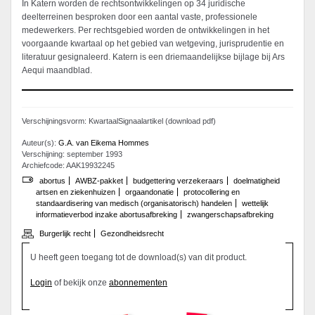
In Katern worden de rechtsontwikkelingen op 34 juridische
deelterreinen besproken door een aantal vaste, professionele
medewerkers. Per rechtsgebied worden de ontwikkelingen in het
voorgaande kwartaal op het gebied van wetgeving, jurisprudentie en
literatuur gesignaleerd. Katern is een driemaandelijkse bijlage bij Ars
Aequi maandblad.
Verschijningsvorm: KwartaalSignaalartikel (download pdf)
Auteur(s):
G.A. van Eikema Hommes
Verschijning: september 1993
Archiefcode: AAK19932245
abortus
AWBZ-pakket
budgettering verzekeraars
doelmatigheid
artsen en ziekenhuizen
orgaandonatie
protocollering en
standaardisering van medisch (organisatorisch) handelen
wettelijk
informatieverbod inzake abortusafbreking
zwangerschapsafbreking
Burgerlijk recht
Gezondheidsrecht
U heeft geen toegang tot de download(s) van dit product.
Login
of bekijk onze
abonnementen