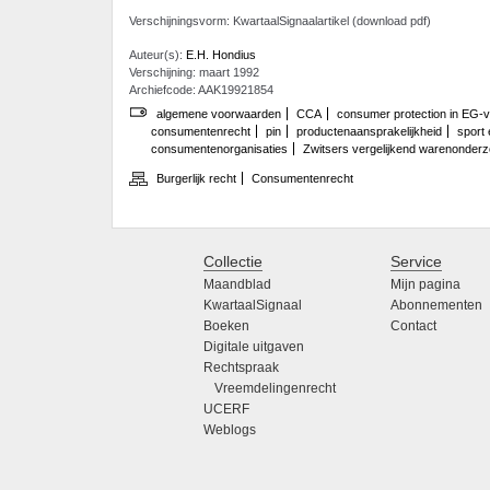
Verschijningsvorm: KwartaalSignaalartikel (download pdf)
Auteur(s):
E.H. Hondius
Verschijning: maart 1992
Archiefcode: AAK19921854
algemene voorwaarden
CCA
consumer protection in EG-
consumentenrecht
pin
productenaansprakelijkheid
sport 
consumentenorganisaties
Zwitsers vergelijkend warenonder
Burgerlijk recht
Consumentenrecht
Collectie
Service
Maandblad
Mijn pagina
KwartaalSignaal
Abonnementen
Boeken
Contact
Digitale uitgaven
Rechtspraak
Vreemdelingenrecht
UCERF
Weblogs