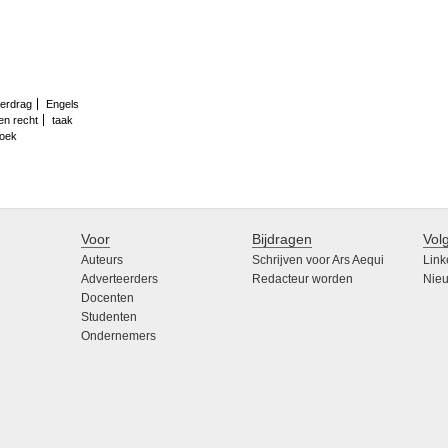
verdrag
Engels
en recht
taak
zoek
Voor
Bijdragen
Vol
Auteurs
Schrijven voor Ars Aequi
Link
Adverteerders
Redacteur worden
Nieu
Docenten
Studenten
Ondernemers