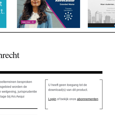
recht
deelterreinen besproken
U heeft geen toegang tot de
htsgebied worden de
download(s) van dit product.
 wetgeving, jurisprudentie
lage bij Ars Aequi
Login
of bekijk onze
abonnementen