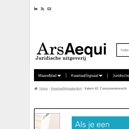
Linkedin
RSS feed
Nieuwsbrief
Zoeken
naar:
Maandblad
KwartaalSignaal
Juridisch
Home
KwartaalSignaalartikel
Katern 42: Consumentenrecht