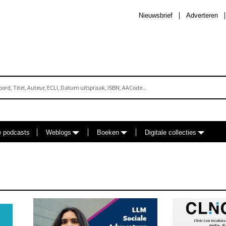
Nieuwsbrief
Adverteren
e podcasts
Weblogs
Boeken
Digitale collecties