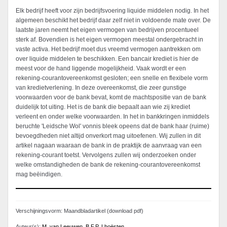
Elk bedrijf heeft voor zijn bedrijfsvoering liquide middelen nodig. In het
algemeen beschikt het bedrijf daar zelf niet in voldoende mate over. De
laatste jaren neemt het eigen vermogen van bedrijven procentueel
sterk af. Bovendien is het eigen vermogen meestal ondergebracht in
vaste activa. Het bedrijf moet dus vreemd vermogen aantrekken om
over liquide middelen te beschikken. Een bancair krediet is hier de
meest voor de hand liggende mogelijkheid. Vaak wordt er een
rekening-courantovereenkomst gesloten; een snelle en flexibele vorm
van kredietverlening. In deze overeenkomst, die zeer gunstige
voorwaarden voor de bank bevat, komt de machtspositie van de bank
duidelijk tot uiting. Het is de bank die bepaalt aan wie zij krediet
verleent en onder welke voorwaarden. In het in bankkringen inmiddels
beruchte 'Leidsche Wol' vonnis bleek opeens dat de bank haar (ruime)
bevoegdheden niet altijd onverkort mag uitoefenen. Wij zullen in dit
artikel nagaan waaraan de bank in de praktijk de aanvraag van een
rekening-courant toetst. Vervolgens zullen wij onderzoeken onder
welke omstandigheden de bank de rekening-courantovereenkomst
mag beëindigen.
Verschijningsvorm: Maandbladartikel (download pdf)
Auteur(s):
M. van Leeuwen
,
B.F.P. Lhoësten