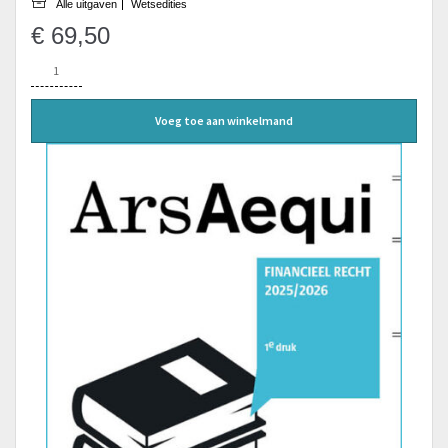
Alle uitgaven
Wetsedities
€
69,50
Financieel
recht
2025-
2026
Voeg toe aan winkelmand
aantal