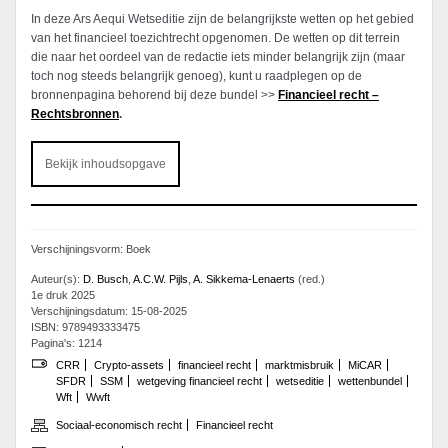
In deze Ars Aequi Wetseditie zijn de belangrijkste wetten op het gebied
van het financieel toezichtrecht opgenomen. De wetten op dit terrein
die naar het oordeel van de redactie iets minder belangrijk zijn (maar
toch nog steeds belangrijk genoeg), kunt u raadplegen op de
bronnenpagina behorend bij deze bundel >>
Financieel recht –
Rechtsbronnen
.
Bekijk inhoudsopgave
Verschijningsvorm: Boek
Auteur(s):
D. Busch
,
A.C.W. Pijls
,
A. Sikkema-Lenaerts
(red.)
1e druk 2025
Verschijningsdatum: 15-08-2025
ISBN: 9789493333475
Pagina's: 1214
CRR
Crypto-assets
financieel recht
marktmisbruik
MiCAR
SFDR
SSM
wetgeving financieel recht
wetseditie
wettenbundel
Wft
Wwft
Sociaal-economisch recht
Financieel recht