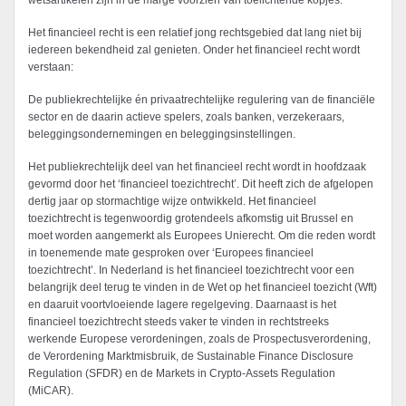
wetsartikelen zijn in de marge voorzien van toelichtende kopjes.
Het financieel recht is een relatief jong rechtsgebied dat lang niet bij
iedereen bekendheid zal genieten. Onder het financieel recht wordt
verstaan:
De publiekrechtelijke én privaatrechtelijke regulering van de financiële
sector en de daarin actieve spelers, zoals banken, verzekeraars,
beleggingsondernemingen en beleggingsinstellingen.
Het publiekrechtelijk deel van het financieel recht wordt in hoofdzaak
gevormd door het ‘financieel toezichtrecht’. Dit heeft zich de afgelopen
dertig jaar op stormachtige wijze ontwikkeld. Het financieel
toezichtrecht is tegenwoordig grotendeels afkomstig uit Brussel en
moet worden aangemerkt als Europees Unierecht. Om die reden wordt
in toenemende mate gesproken over ‘Europees financieel
toezichtrecht’. In Nederland is het financieel toezichtrecht voor een
belangrijk deel terug te vinden in de Wet op het financieel toezicht (Wft)
en daaruit voortvloeiende lagere regelgeving. Daarnaast is het
financieel toezichtrecht steeds vaker te vinden in rechtstreeks
werkende Europese verordeningen, zoals de Prospectusverordening,
de Verordening Marktmisbruik, de Sustainable Finance Disclosure
Regulation (SFDR) en de Markets in Crypto-Assets Regulation
(MiCAR).