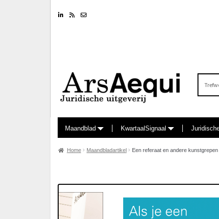
Linkedin
RSS feed
Nieuwsbrief
Zoeken
naar:
Maandblad
KwartaalSignaal
Juridisch
Home
Maandbladartikel
Een referaat en andere kunstgrepen i