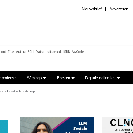
Nieuwsbrief
Adverteren
e podcasts
Weblogs
Boeken
Digitale collecties
n het juridisch onderwijs