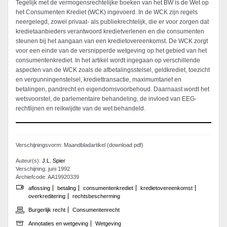
Tegelijk met de vermogensrechtelijke boeken van het BW is de Wet op
het Consumenten Krediet (WCK) ingevoerd. In de WCK zijn regels
neergelegd, zowel privaat- als publiekrechtelijk, die er voor zorgen dat
kredietaanbieders verantwoord kredietverlenen en die consumenten
steunen bij het aangaan van een kredietovereenkomst. De WCK zorgt
voor een einde van de versnipperde wetgeving op het gebied van het
consumentenkrediet. In het artikel wordt ingegaan op verschillende
aspecten van de WCK zoals de afbetalingsstelsel, geldkrediet, toezicht
en vergunningenstelsel, krediettransactie, maximumtarief en
betalingen, pandrecht en eigendomsvoorbehoud. Daarnaast wordt het
wetsvoorstel, de parlementaire behandeling, de invloed van EEG-
rechtlijnen en reikwijdte van de wet behandeld.
Verschijningsvorm: Maandbladartikel (download pdf)
Auteur(s):
J.L. Spier
Verschijning: juni 1992
Archiefcode: AA19920339
aflossing
betaling
consumentenkrediet
kredietovereenkomst
overkreditering
rechtsbescherming
Burgerlijk recht
Consumentenrecht
Annotaties en wetgeving
Wetgeving