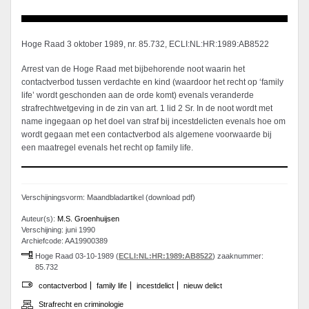
Hoge Raad 3 oktober 1989, nr. 85.732, ECLI:NL:HR:1989:AB8522
Arrest van de Hoge Raad met bijbehorende noot waarin het
contactverbod tussen verdachte en kind (waardoor het recht op ‘family
life’ wordt geschonden aan de orde komt) evenals veranderde
strafrechtwetgeving in de zin van art. 1 lid 2 Sr. In de noot wordt met
name ingegaan op het doel van straf bij incestdelicten evenals hoe om
wordt gegaan met een contactverbod als algemene voorwaarde bij
een maatregel evenals het recht op family life.
Verschijningsvorm: Maandbladartikel (download pdf)
Auteur(s):
M.S. Groenhuijsen
Verschijning: juni 1990
Archiefcode: AA19900389
Hoge Raad 03-10-1989 (
ECLI:NL:HR:1989:AB8522
) zaaknummer:
85.732
contactverbod
family life
incestdelict
nieuw delict
Strafrecht en criminologie