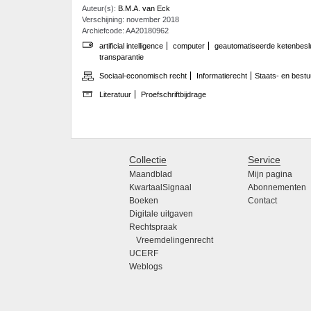
Auteur(s):
B.M.A. van Eck
Verschijning: november 2018
Archiefcode: AA20180962
artificial intelligence
computer
geautomatiseerde ketenbesl
transparantie
Sociaal-economisch recht
Informatierecht
Staats- en bestu
Literatuur
Proefschriftbijdrage
Collectie
Service
Maandblad
Mijn pagina
KwartaalSignaal
Abonnementen
Boeken
Contact
Digitale uitgaven
Rechtspraak
Vreemdelingenrecht
UCERF
Weblogs