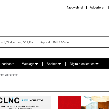
Nieuwsbrief
Adverteren
e podcasts
Weblogs
Boeken
Digitale collecties
recht en rekenen