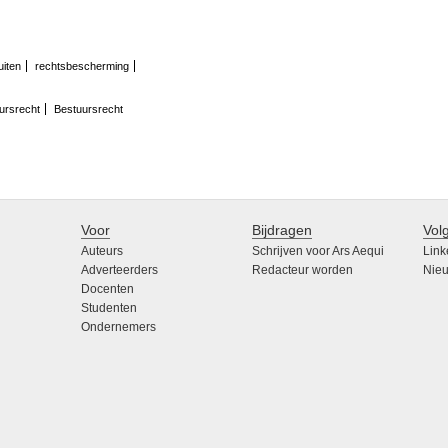
uiten
rechtsbescherming
ursrecht
Bestuursrecht
Voor
Bijdragen
Vol
Auteurs
Schrijven voor Ars Aequi
Link
Adverteerders
Redacteur worden
Nieu
Docenten
Studenten
Ondernemers