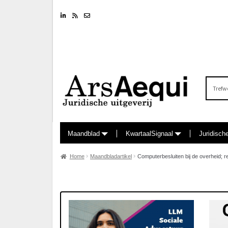
Linkedin
RSS feed
Nieuwsbrief
Zoeken
naar:
Maandblad
KwartaalSignaal
Juridisch
Home
Maandbladartikel
Computerbesluiten bij de overheid; 