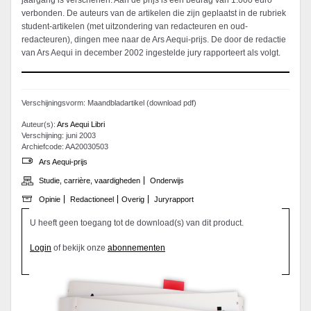
jaargang is verschenen. Aan de prijs is een bedrag van 1.000 euro
verbonden. De auteurs van de artikelen die zijn geplaatst in de rubriek
student-artikelen (met uitzondering van redacteuren en oud-
redacteuren), dingen mee naar de Ars Aequi-prijs. De door de redactie
van Ars Aequi in december 2002 ingestelde jury rapporteert als volgt.
Verschijningsvorm: Maandbladartikel (download pdf)
Auteur(s):
Ars Aequi Libri
Verschijning: juni 2003
Archiefcode: AA20030503
Ars Aequi-prijs
Studie, carrière, vaardigheden
Onderwijs
Opinie
Redactioneel
Overig
Juryrapport
U heeft geen toegang tot de download(s) van dit product.
Login
of bekijk onze
abonnementen