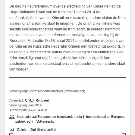
De dag na het referendum over de afscheiding van Oekraïne riep de
Hoge Nationale Raad van de Krim op 11 maart 2014 de
onafhankelijkheid van de Krim uit en verzocht hij andere staten de Krim
als een onafhankelijke staat te erkennen. De onafhankelijkheid was
slechts een overgangsfase want de Krim zocht, in overeenstemming
met de resultaten van het referendum, vervolgens aansluiting bij de
Russische Federatie. Op 18 maart 2014 ondertekenden de leiders van
de Krim en de Russische Federatie formeel een toetredingsakkoord. In
deze opinie reflecteert de auteur over de vraag of een entiteit zoals de
Krim eenzijdig haar onafhankelijkheid kan uitroepen, zich kan
afscheiden van de moederstaat, en zich gebeurlijk bij een andere staat
kan voegen.
Verschijningsvorm: Maandbladartikel (download pdf)
Auteur(s):
C.M.J. Ryngaert
Verschijning: juni 2014
Archiefcode: AA20140438
Internationaal Europees en buitenlands recht
Internationaal en Europees
publiekrecht
Volkenrecht
Opinie
Opiniërend artikel