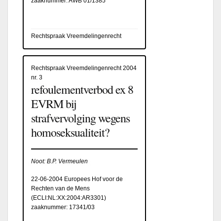
zaaknummer: AWB 01/1385
Rechtspraak Vreemdelingenrecht
Rechtspraak Vreemdelingenrecht 2004
nr. 3
refoulementverbod ex 8
EVRM bij
strafvervolging wegens
homoseksualiteit?
Noot: B.P. Vermeulen
22-06-2004 Europees Hof voor de
Rechten van de Mens
(
ECLI:NL:XX:2004:AR3301
)
zaaknummer: 17341/03