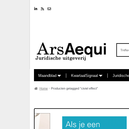
Linkedin
RSS feed
Nieuwsbrief
Zoeken
naar:
Maandblad
KwartaalSignaal
Juridisch
Home
Producten getagged “civiel effect”