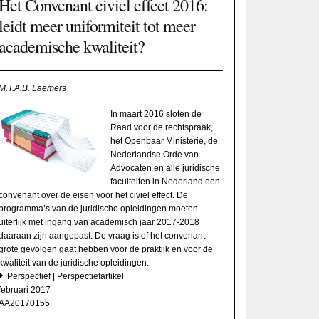
Het Convenant civiel effect 2016:
leidt meer uniformiteit tot meer
academische kwaliteit?
M.T.A.B. Laemers
In maart 2016 sloten de
Raad voor de rechtspraak,
het Openbaar Ministerie, de
Nederlandse Orde van
Advocaten en alle juridische
faculteiten in Nederland een
convenant over de eisen voor het civiel effect. De
programma’s van de juridische opleidingen moeten
uiterlijk met ingang van academisch jaar 2017-2018
daaraan zijn aangepast. De vraag is of het convenant
grote gevolgen gaat hebben voor de praktijk en voor de
kwaliteit van de juridische opleidingen.
Perspectief | Perspectiefartikel
februari 2017
AA20170155