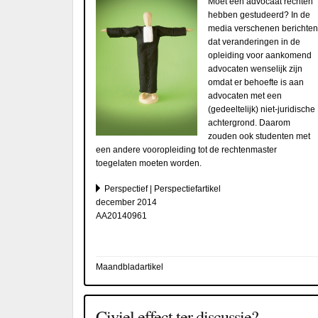
Moet een advocaat rechten
hebben gestudeerd? In de
media verschenen berichten
dat veranderingen in de
opleiding voor aankomend
advocaten wenselijk zijn
omdat er behoefte is aan
advocaten met een
(gedeeltelijk) niet-juridische
achtergrond. Daarom
zouden ook studenten met
een andere vooropleiding tot de rechtenmaster
toegelaten moeten worden.
Perspectief | Perspectiefartikel
december 2014
AA20140961
Maandbladartikel
Civiel effect ter discussie?