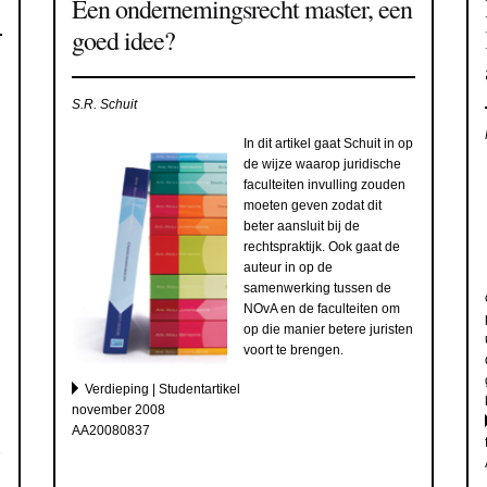
Een ondernemingsrecht master, een
goed idee?
S.R. Schuit
In dit artikel gaat Schuit in op
de wijze waarop juridische
faculteiten invulling zouden
moeten geven zodat dit
beter aansluit bij de
rechtspraktijk. Ook gaat de
auteur in op de
samenwerking tussen de
NOvA en de faculteiten om
op die manier betere juristen
voort te brengen.
Verdieping | Studentartikel
november 2008
AA20080837