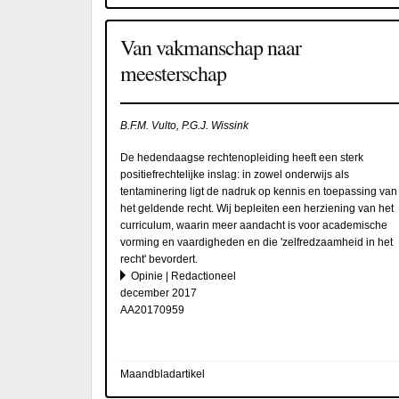
Van vakmanschap naar
meesterschap
B.F.M. Vulto, P.G.J. Wissink
De hedendaagse rechtenopleiding heeft een sterk
positiefrechtelijke inslag: in zowel onderwijs als
tentaminering ligt de nadruk op kennis en toepassing van
het geldende recht. Wij bepleiten een herziening van het
curriculum, waarin meer aandacht is voor academische
vorming en vaardigheden en die 'zelfredzaamheid in het
recht' bevordert.
Opinie | Redactioneel
december 2017
AA20170959
Maandbladartikel