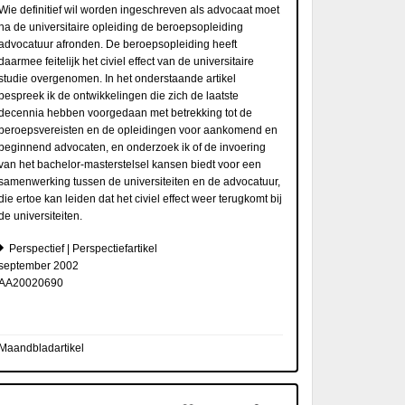
Wie definitief wil worden ingeschreven als advocaat moet
na de universitaire opleiding de beroepsopleiding
advocatuur afronden. De beroepsopleiding heeft
daarmee feitelijk het civiel effect van de universitaire
studie overgenomen. In het onderstaande artikel
bespreek ik de ontwikkelingen die zich de laatste
decennia hebben voorgedaan met betrekking tot de
beroepsvereisten en de opleidingen voor aankomend en
beginnend advocaten, en onderzoek ik of de invoering
van het bachelor-masterstelsel kansen biedt voor een
samenwerking tussen de universiteiten en de advocatuur,
die ertoe kan leiden dat het civiel effect weer terugkomt bij
de universiteiten.
Perspectief | Perspectiefartikel
september 2002
AA20020690
Maandbladartikel