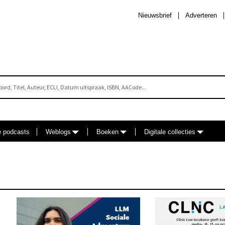
Nieuwsbrief
Adverteren
e podcasts
Weblogs
Boeken
Digitale collecties