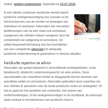
Auteur:
weblog ondernemen
. Geplaatst op
24-07-2024
.
In een steeds complexer wordende wereld speelt
juridische vertegenwoordiging een cruciale rol bij
het beschermen van de rechten en belangen van
individuen en bedrijven. Advocaten zijn niet alleen
pleitbezorgers van de wet, maar ook onmisbare
raadgevers die cliënten helpen navigeren door de
complexiteit van wetgeving en procedure. Dit
artikel bespreekt het belang van het inschakelen
van een competente
advocaat
om adequate
juridische ondersteuning te garanderen in diverse situaties.
Juridische expertise en advies
Advocaten zijn gespecialiseerd in verschillende rechtsgebieden, zoals
familierecht, strafrecht, ondernemingsrecht, en vele andere. Deze
specialisaties zijn essentieel omdat ze diepgaande kennis vereisen van
specifieke wetten en procedures. Advocaten gebruiken deze expertise om
hun cliënten te adviseren over de beste juridische routes en strategieën. Of
het nu gaat om het opstellen van contracten, het voeren van
onderhandelingen, of het vertegenwoordigen in de rechtbank, de advocaat
staat centraal in het beheersen van juridische risico's.