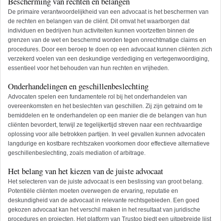
Bescherming van rechten en belangen
De primaire verantwoordelijkheid van een advocaat is het beschermen van
de rechten en belangen van de cliënt. Dit omvat het waarborgen dat
individuen en bedrijven hun activiteiten kunnen voortzetten binnen de
grenzen van de wet en beschermd worden tegen onrechtmatige claims en
procedures. Door een beroep te doen op een advocaat kunnen cliënten zich
verzekerd voelen van een deskundige verdediging en vertegenwoordiging,
essentieel voor het behouden van hun rechten en vrijheden.
Onderhandelingen en geschillenbeslechting
Advocaten spelen een fundamentele rol bij het onderhandelen van
overeenkomsten en het beslechten van geschillen. Zij zijn getraind om te
bemiddelen en te onderhandelen op een manier die de belangen van hun
cliënten bevordert, terwijl ze tegelijkertijd streven naar een rechtvaardige
oplossing voor alle betrokken partijen. In veel gevallen kunnen advocaten
langdurige en kostbare rechtszaken voorkomen door effectieve alternatieve
geschillenbeslechting, zoals mediation of arbitrage.
Het belang van het kiezen van de juiste advocaat
Het selecteren van de juiste advocaat is een beslissing van groot belang.
Potentiële cliënten moeten overwegen de ervaring, reputatie en
deskundigheid van de advocaat in relevante rechtsgebieden. Een goed
gekozen advocaat kan het verschil maken in het resultaat van juridische
procedures en projecten. Het platform van Trustoo biedt een uitgebreide lijst