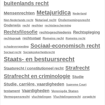
buitenlands recht
Metajuridica
Mensenrechten
Nederland
Ondernemingsrecht
Notarieel recht
Niet-Nederlands recht
Onderwijs
rechter
recht
rechtsbescherming
Rechtsfilosofie
Rechtspleging
rechtsgeschiedenis
rechtsstaat
rechtspraak
Romeins recht
Romeins recht
Sociaal-economisch recht
schadevergoeding
Sociaal recht
Socialezekerheidsrecht
Staats- en bestuursrecht
Strafrecht
Staatsrecht / constitutioneel recht
Strafrecht en criminologie
Studie
Studie, carrière, vaardigheden
Supreme Court
Vaardigheden
testament
Verenigde Staten
Vermogensrecht
vluchtelingen
Vluchtelingenrecht
zorgplicht