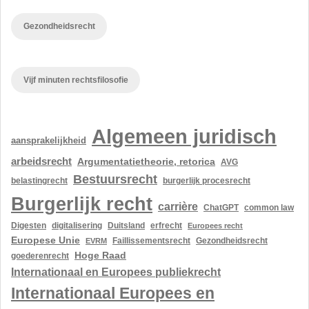
Gezondheidsrecht
Vijf minuten rechtsfilosofie
Algemeen juridisch
aansprakelijkheid
arbeidsrecht
Argumentatietheorie, retorica
AVG
Bestuursrecht
belastingrecht
burgerlijk procesrecht
Burgerlijk recht
carrière
ChatGPT
common law
Digesten
digitalisering
Duitsland
erfrecht
Europees recht
Europese Unie
Gezondheidsrecht
EVRM
Faillissementsrecht
Hoge Raad
goederenrecht
Internationaal en Europees publiekrecht
Internationaal Europees en