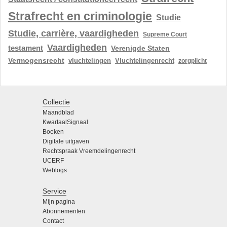
Strafrecht en criminologie
Studie
Studie, carrière, vaardigheden
Supreme Court
Vaardigheden
testament
Verenigde Staten
Vermogensrecht
vluchtelingen
Vluchtelingenrecht
zorgplicht
Collectie
Maandblad
KwartaalSignaal
Boeken
Digitale uitgaven
Rechtspraak Vreemdelingenrecht
UCERF
Weblogs
Service
Mijn pagina
Abonnementen
Contact