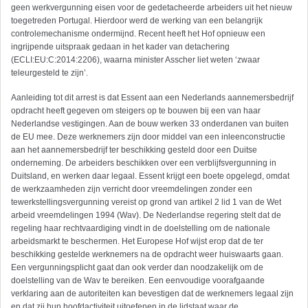
geen werkvergunning eisen voor de gedetacheerde arbeiders uit het nieuw
toegetreden Portugal. Hierdoor werd de werking van een belangrijk
controlemechanisme ondermijnd. Recent heeft het Hof opnieuw een
ingrijpende uitspraak gedaan in het kader van detachering
(ECLI:EU:C:2014:2206), waarna minister Asscher liet weten ‘zwaar
teleurgesteld te zijn’.
Aanleiding tot dit arrest is dat Essent aan een Nederlands aannemersbedrijf
opdracht heeft gegeven om steigers op te bouwen bij een van haar
Nederlandse vestigingen. Aan de bouw werken 33 onderdanen van buiten
de EU mee. Deze werknemers zijn door middel van een inleenconstructie
aan het aannemersbedrijf ter beschikking gesteld door een Duitse
onderneming. De arbeiders beschikken over een verblijfsvergunning in
Duitsland, en werken daar legaal. Essent krijgt een boete opgelegd, omdat
de werkzaamheden zijn verricht door vreemdelingen zonder een
tewerkstellingsvergunning vereist op grond van artikel 2 lid 1 van de Wet
arbeid vreemdelingen 1994 (Wav). De Nederlandse regering stelt dat de
regeling haar rechtvaardiging vindt in de doelstelling om de nationale
arbeidsmarkt te beschermen. Het Europese Hof wijst erop dat de ter
beschikking gestelde werknemers na de opdracht weer huiswaarts gaan.
Een vergunningsplicht gaat dan ook verder dan noodzakelijk om de
doelstelling van de Wav te bereiken. Een eenvoudige voorafgaande
verklaring aan de autoriteiten kan bevestigen dat de werknemers legaal zijn
en dat zij hun hoofdactiviteit uitoefenen in de lidstaat waar de