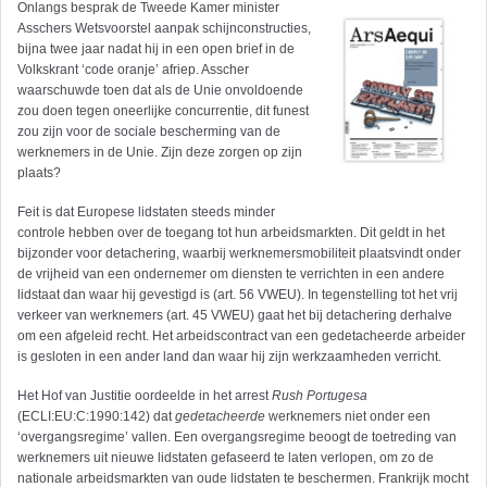
Onlangs besprak de Tweede Kamer minister
Asschers Wetsvoorstel aanpak schijnconstructies,
bijna twee jaar nadat hij in een open brief in de
Volkskrant ‘code oranje’ afriep. Asscher
waarschuwde toen dat als de Unie onvoldoende
zou doen tegen oneerlijke concurrentie, dit funest
zou zijn voor de sociale bescherming van de
werknemers in de Unie. Zijn deze zorgen op zijn
plaats?
Feit is dat Europese lidstaten steeds minder
controle hebben over de toegang tot hun arbeidsmarkten. Dit geldt in het
bijzonder voor detachering, waarbij werknemersmobiliteit plaatsvindt onder
de vrijheid van een ondernemer om diensten te verrichten in een andere
lidstaat dan waar hij gevestigd is (art. 56 VWEU). In tegenstelling tot het vrij
verkeer van werknemers (art. 45 VWEU) gaat het bij detachering derhalve
om een afgeleid recht. Het arbeidscontract van een gedetacheerde arbeider
is gesloten in een ander land dan waar hij zijn werkzaamheden verricht.
Het Hof van Justitie oordeelde in het arrest
Rush Portugesa
(ECLI:EU:C:1990:142) dat
gedetacheerde
werknemers niet onder een
‘overgangsregime’ vallen. Een overgangsregime beoogt de toetreding van
werknemers uit nieuwe lidstaten gefaseerd te laten verlopen, om zo de
nationale arbeidsmarkten van oude lidstaten te beschermen. Frankrijk mocht