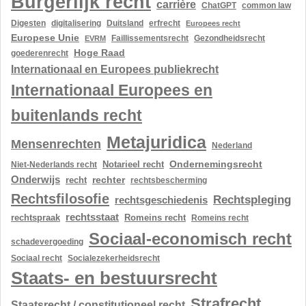
Burgerlijk recht
carrière
ChatGPT
common law
Digesten
digitalisering
Duitsland
erfrecht
Europees recht
Europese Unie
Gezondheidsrecht
EVRM
Faillissementsrecht
Hoge Raad
goederenrecht
Internationaal en Europees publiekrecht
Internationaal Europees en
buitenlands recht
Metajuridica
Mensenrechten
Nederland
Ondernemingsrecht
Notarieel recht
Niet-Nederlands recht
Onderwijs
rechter
recht
rechtsbescherming
Rechtsfilosofie
Rechtspleging
rechtsgeschiedenis
rechtsstaat
rechtspraak
Romeins recht
Romeins recht
Sociaal-economisch recht
schadevergoeding
Sociaal recht
Socialezekerheidsrecht
Staats- en bestuursrecht
Strafrecht
Staatsrecht / constitutioneel recht