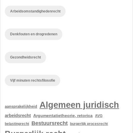
Arbeidsomstandighedenrecht
Denkfouten en drogredenen
Gezondheidsrecht
Vijf minuten rechtsfilosofie
Algemeen juridisch
aansprakelijkheid
arbeidsrecht
Argumentatietheorie, retorica
AVG
Bestuursrecht
belastingrecht
burgerlijk procesrecht