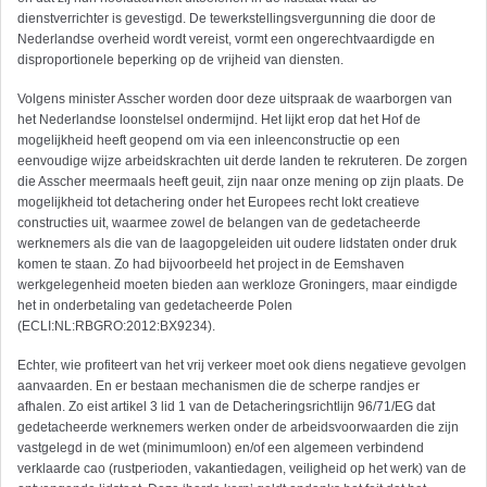
dienstverrichter is gevestigd. De tewerkstellingsvergunning die door de
Nederlandse overheid wordt vereist, vormt een ongerechtvaardigde en
disproportionele beperking op de vrijheid van diensten.
Volgens minister Asscher worden door deze uitspraak de waarborgen van
het Nederlandse loonstelsel ondermijnd. Het lijkt erop dat het Hof de
mogelijkheid heeft geopend om via een inleenconstructie op een
eenvoudige wijze arbeidskrachten uit derde landen te rekruteren. De zorgen
die Asscher meermaals heeft geuit, zijn naar onze mening op zijn plaats. De
mogelijkheid tot detachering onder het Europees recht lokt creatieve
constructies uit, waarmee zowel de belangen van de gedetacheerde
werknemers als die van de laagopgeleiden uit oudere lidstaten onder druk
komen te staan. Zo had bijvoorbeeld het project in de Eemshaven
werkgelegenheid moeten bieden aan werkloze Groningers, maar eindigde
het in onderbetaling van gedetacheerde Polen
(ECLI:NL:RBGRO:2012:BX9234).
Echter, wie profiteert van het vrij verkeer moet ook diens negatieve gevolgen
aanvaarden. En er bestaan mechanismen die de scherpe randjes er
afhalen. Zo eist artikel 3 lid 1 van de Detacheringsrichtlijn 96/71/EG dat
gedetacheerde werknemers werken onder de arbeidsvoorwaarden die zijn
vastgelegd in de wet (minimumloon) en/of een algemeen verbindend
verklaarde cao (rustperioden, vakantiedagen, veiligheid op het werk) van de