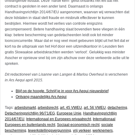
ontvangende lidstaat. Deze ‘harde kern’ geldt ondanks het feit dat het
contract is gesloten in een ander land. Daarnaast is onlangs
Handhavingsrichtlijn 2014/67/EU aangenomen, waarvan wij verwachten dat
deze lidstaten in staat stelt fraude en misbruik effectiever te kunnen
bestrijden. Hiermee wordt het verlies van controle enigszins
gecompenseerd. Betere handhaving slaat bovendien twee vliegen in één
klap: betere bescherming van gedetacheerden leidt ook tot minder
loonconcurrentie. Maar dat er nog veel moet gebeuren blijkt uit het feit dat er
kort na de uitspraak van het Hof door een uitzendkantoor in Leusden tien
gratis Slowaakse arbeidskrachten werden ‘verloot’. Gelukkig was minister
Asscher er opnieuw snel bij om zijn afschuw over deze verkeerde actie uit te
spreken.
Dit redactioneel van Lisanne van Langen & Marlou Overheul is verschenen
in Ars Aequi april 2015.
Blijf op de hoogte. Schrijf je in voor Ars Aequi nieuwsbrief
Ontvang maandelijks Ars Aequi
Tags:
arbeidsmarkt
,
arbeidsrecht
,
art. 45 VWEU
,
art. 56 VWEU
,
detachering
,
Detacheringsrichtlijn 96/71/EG
,
Europese Unie
,
Handhavingsrichtlijn
2014/67/EU
,
Internationaal en Europees privaatrecht
,
Internationaal
Europees en buitenlands recht
,
Sociaal-economisch recht
,
sociale
bescherming
,
tewerkstellingsvergunning
,
vrij verkeer
,
werknemers
,