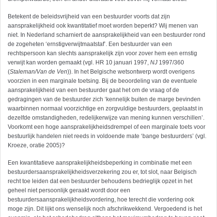
Betekent de beleidsvrijheid van een bestuurder voorts dat zijn
aansprakelijkheid ook kwantitatief moet worden beperkt? Wij menen van
niet. In Nederland scharniert de aansprakelijkheid van een bestuurder rond
de zogeheten ‘ernstigverwijtmaatstaf’. Een bestuurder van een
rechtspersoon kan slechts aansprakelijk zijn voor zover hem een ernstig
verwijt kan worden gemaakt (vgl. HR 10 januari 1997,
NJ
1997/360
(
Staleman/Van de Ven
)). In het Belgische wetsontwerp wordt overigens
voorzien in een marginale toetsing. Bij de beoordeling van de eventuele
aansprakelijkheid van een bestuurder gaat het om de vraag of de
gedragingen van de bestuurder zich ‘kennelijk buiten de marge bevinden
waarbinnen normaal voorzichtige en zorgvuldige bestuurders, geplaatst in
dezelfde omstandigheden, redelijkerwijze van mening kunnen verschillen’.
Voorkomt een hoge aansprakelijkheidsdrempel of een marginale toets voor
bestuurlijk handelen niet reeds in voldoende mate ‘bange bestuurders’ (vgl.
Kroeze, oratie 2005)?
Een kwantitatieve aansprakelijkheidsbeperking in combinatie met een
bestuurdersaansprakelijkheidsverzekering zou er, tot slot, naar Belgisch
recht toe leiden dat een bestuurder behoudens bedrieglijk opzet in het
geheel niet persoonlijk geraakt wordt door een
bestuurdersaansprakelijkheidsvordering, hoe terecht die vordering ook
moge zijn. Dit lijkt ons wenselijk noch afschrikwekkend. Vergoedend is het