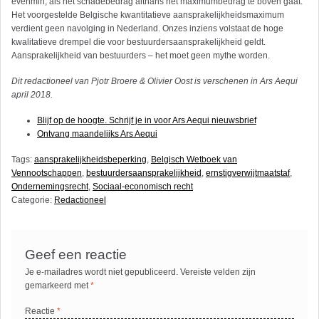
evenmin, als het schadebedrag althans het maximumbedrag te boven gaat.
Het voorgestelde Belgische kwantitatieve aansprakelijkheidsmaximum
verdient geen navolging in Nederland. Onzes inziens volstaat de hoge
kwalitatieve drempel die voor bestuurdersaansprakelijkheid geldt.
Aansprakelijkheid van bestuurders – het moet geen mythe worden.
Dit redactioneel van Pjotr Broere & Olivier Oost
is verschenen in Ars Aequi
april 2018.
Blijf op de hoogte. Schrijf je in voor Ars Aequi nieuwsbrief
Ontvang maandelijks Ars Aequi
Tags:
aansprakelijkheidsbeperking
,
Belgisch Wetboek van
Vennootschappen
,
bestuurdersaansprakelijkheid
,
ernstigverwijtmaatstaf
,
Ondernemingsrecht
,
Sociaal-economisch recht
Categorie:
Redactioneel
Geef een reactie
Je e-mailadres wordt niet gepubliceerd.
Vereiste velden zijn
gemarkeerd met
*
Reactie
*