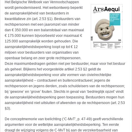
Het Belgische Wetboek van Vennootschappen
wordt gemoderniseerd. Het wetsontwerp beperkt
de aansprakelijkheid van bestuurders in
kwantitatieve zin (art. 2:53 §1). Bestuurders van
rechtspersonen met een jaaromzet van minder
dan € 350.000 en een balanstotaal van maximaal
€ 175.000 kunnen bijvoorbeeld voor maximaal €
125.000 aansprakelijk worden gehouden. Die
aansprakelijkheidsbeperking loopt op tot € 12
miljoen voor bestuurders van organisaties van
openbaar belang en zeer grote rechtspersonen.
Deze maximumbedragen gelden niet per bestuurder, maar voor het bestuur
als geheel. Blijkens het voorgestelde artikel 2:53 §2 geldt de
aansprakelijkheidsbeperking voor alle vormen van civielrechtelijke
aansprakelijkheid – contractueel en buitencontractueel; jegens de
rechtspersoon en jegens derden, zoals schuldeisers van de rechtspersoon;
bij ‘gewone’ en ‘grove’ fouten. Slechts in geval van ‘bedrieglijk opzet’ vindt
de aansprakelijkheidsbeperking geen toepassing. Bestuurders mogen hun
aansprakelijkheid niet uitsluiten of afwenden op de rechtspersoon (art. 2:53
§3).
De conceptmemorie van toelichting (‘C-MvT’, p. 47-49) geeft verschillende
argumenten voor de wettelijke aansprakelijkheidsbeperking. Ten eerste
draagt de wijziging volgens de C-MvT bij aan de verzekerbaarheid van