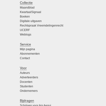
Collectie
Maandblad
KwartaalSignaal
Boeken
Digitale uitgaven
Rechtspraak Vreemdelingenrecht
UCERF
Weblogs
Service
Mijn pagina
Abonnementen
Contact
Voor
Auteurs
Adverteerders
Docenten
Studenten
Ondernemers
Bijdragen
Schrijven voor Ars Aequi