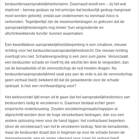
bestuurdersaansprakelijkheidsclaims. Daarnaast wordt een – zij het wat
impliciet – beroep gedaan op het principe dat bestuurlijk gedrag marginaal
moet worden getoetst, omdat aan ondernemen nu eenmaal risico is
verbonden. Tegelijkertijd zijn de maximumbedragen zo gekozen dat de
aansprakelijkheidsregels nog immer ‘hun vergoedende en
afschrikwekkende functie’ kunnen waarmaken.
Een kwantitatieve aansprakelijkheidsbeperking is een creatieve, nieuwe
richting voor het bestuurders­aansprakelijkheidsrecht. Die nieuwe richting
overtuigt ons niet. Schadevergoeding is een
zero sum game
. Veroorzaakt
een bestuurder schade en hoeft hij die slechts ten dele te vergoeden, dan
zal de benadeelde of de vennootschap de rest moeten dragen. Nu
bestuurdersaansprakelijkheid vaak pas aan de orde is als de vennootschap
geen verhaal biedt, betekent dit dat de gelaedeerde voor de schade
opdraait. Is hier een rechtvaardiging voor?
Het wetsvoorstel lijkt ervan uit te gaan dat het aansprakelijkheidsrisico van
bestuurders lastig te verzekeren is. Daarvoor bestaat echter geen
empirische onderbouwing. Zouden verzekeringsmaatschappijen al
afgeschrikt worden door de hoge verzekerbare bedragen, dan zou een
andere oplossing meer voor de hand liggen: het contractueel beperken
(door de verzekeraar!) van het te verzekeren bedrag. Niet de benadeelde,
maar de bestuurder draait dan in beginsel op voor de schade boven de
drempelwaarde; een en ander uiteraard voor zover hij verhaal biedt.