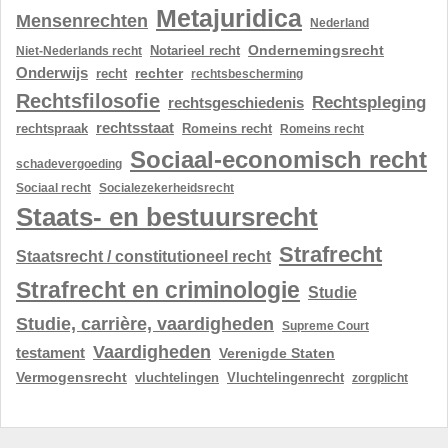
Metajuridica
Mensenrechten
Nederland
Ondernemingsrecht
Notarieel recht
Niet-Nederlands recht
Onderwijs
rechter
recht
rechtsbescherming
Rechtsfilosofie
Rechtspleging
rechtsgeschiedenis
rechtsstaat
rechtspraak
Romeins recht
Romeins recht
Sociaal-economisch recht
schadevergoeding
Sociaal recht
Socialezekerheidsrecht
Staats- en bestuursrecht
Strafrecht
Staatsrecht / constitutioneel recht
Strafrecht en criminologie
Studie
Studie, carrière, vaardigheden
Supreme Court
Vaardigheden
testament
Verenigde Staten
Vermogensrecht
vluchtelingen
Vluchtelingenrecht
zorgplicht