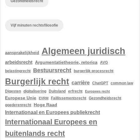
Gezondheidsrecht
Vijf minuten rechtsfilosofie
Algemeen juridisch
aansprakelijkheid
arbeidsrecht
Argumentatietheorie, retorica
AVG
Bestuursrecht
belastingrecht
burgerlijk procesrecht
Burgerlijk recht
carrière
ChatGPT
common law
Digesten
digitalisering
Duitsland
erfrecht
Europees recht
Europese Unie
Gezondheidsrecht
EVRM
Faillissementsrecht
Hoge Raad
goederenrecht
Internationaal en Europees publiekrecht
Internationaal Europees en
buitenlands recht