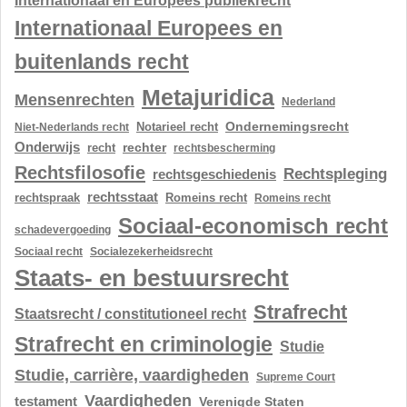
Internationaal en Europees publiekrecht
Internationaal Europees en
buitenlands recht
Metajuridica
Mensenrechten
Nederland
Ondernemingsrecht
Notarieel recht
Niet-Nederlands recht
Onderwijs
rechter
recht
rechtsbescherming
Rechtsfilosofie
Rechtspleging
rechtsgeschiedenis
rechtsstaat
rechtspraak
Romeins recht
Romeins recht
Sociaal-economisch recht
schadevergoeding
Sociaal recht
Socialezekerheidsrecht
Staats- en bestuursrecht
Strafrecht
Staatsrecht / constitutioneel recht
Strafrecht en criminologie
Studie
Studie, carrière, vaardigheden
Supreme Court
Vaardigheden
testament
Verenigde Staten