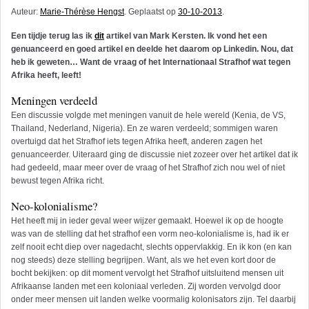
Auteur:
Marie-Thérèse Hengst
. Geplaatst op
30-10-2013
.
Een tijdje terug las ik
dit
artikel van Mark Kersten. Ik vond het een
genuanceerd en goed artikel en deelde het daarom op Linkedin. Nou, dat
heb ik geweten… Want de vraag of het Internationaal Strafhof wat tegen
Afrika heeft, leeft!
Meningen verdeeld
Een discussie volgde met meningen vanuit de hele wereld (Kenia, de VS,
Thailand, Nederland, Nigeria). En ze waren verdeeld; sommigen waren
overtuigd dat het Strafhof iets tegen Afrika heeft, anderen zagen het
genuanceerder. Uiteraard ging de discussie niet zozeer over het artikel dat ik
had gedeeld, maar meer over de vraag of het Strafhof zich nou wel of niet
bewust tegen Afrika richt.
Neo-kolonialisme?
Het heeft mij in ieder geval weer wijzer gemaakt. Hoewel ik op de hoogte
was van de stelling dat het strafhof een vorm neo-kolonialisme is, had ik er
zelf nooit echt diep over nagedacht, slechts oppervlakkig. En ik kon (en kan
nog steeds) deze stelling begrijpen. Want, als we het even kort door de
bocht bekijken: op dit moment vervolgt het Strafhof uitsluitend mensen uit
Afrikaanse landen met een koloniaal verleden. Zij worden vervolgd door
onder meer mensen uit landen welke voormalig kolonisators zijn. Tel daarbij