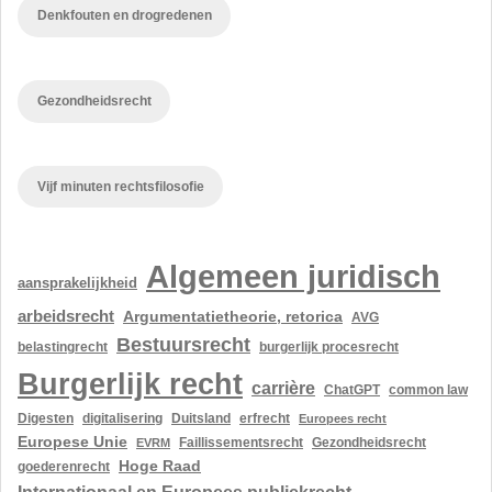
Denkfouten en drogredenen
Gezondheidsrecht
Vijf minuten rechtsfilosofie
Algemeen juridisch
aansprakelijkheid
arbeidsrecht
Argumentatietheorie, retorica
AVG
Bestuursrecht
belastingrecht
burgerlijk procesrecht
Burgerlijk recht
carrière
ChatGPT
common law
Digesten
digitalisering
Duitsland
erfrecht
Europees recht
Europese Unie
Gezondheidsrecht
EVRM
Faillissementsrecht
Hoge Raad
goederenrecht