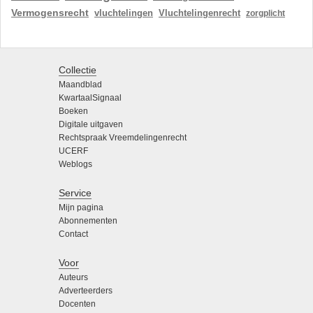
Vermogensrecht
vluchtelingen
Vluchtelingenrecht
zorgplicht
Collectie
Maandblad
KwartaalSignaal
Boeken
Digitale uitgaven
Rechtspraak Vreemdelingenrecht
UCERF
Weblogs
Service
Mijn pagina
Abonnementen
Contact
Voor
Auteurs
Adverteerders
Docenten