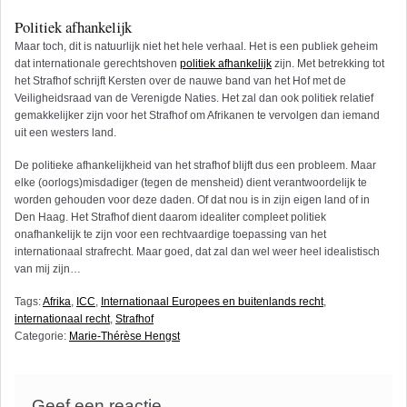
Politiek afhankelijk
Maar toch, dit is natuurlijk niet het hele verhaal. Het is een publiek geheim
dat internationale gerechtshoven
politiek afhankelijk
zijn. Met betrekking tot
het Strafhof schrijft Kersten over de nauwe band van het Hof met de
Veiligheidsraad van de Verenigde Naties. Het zal dan ook politiek relatief
gemakkelijker zijn voor het Strafhof om Afrikanen te vervolgen dan iemand
uit een westers land.
De politieke afhankelijkheid van het strafhof blijft dus een probleem. Maar
elke (oorlogs)misdadiger (tegen de mensheid) dient verantwoordelijk te
worden gehouden voor deze daden. Of dat nou is in zijn eigen land of in
Den Haag. Het Strafhof dient daarom idealiter compleet politiek
onafhankelijk te zijn voor een rechtvaardige toepassing van het
internationaal strafrecht. Maar goed, dat zal dan wel weer heel idealistisch
van mij zijn…
Tags:
Afrika
,
ICC
,
Internationaal Europees en buitenlands recht
,
internationaal recht
,
Strafhof
Categorie:
Marie-Thérèse Hengst
Geef een reactie