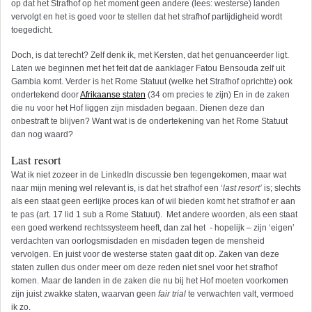
op dat het Strafhof op het moment geen andere (lees: westerse) landen
vervolgt en het is goed voor te stellen dat het strafhof partijdigheid wordt
toegedicht.
Doch, is dat terecht? Zelf denk ik, met Kersten, dat het genuanceerder ligt.
Laten we beginnen met het feit dat de aanklager Fatou Bensouda zelf uit
Gambia komt. Verder is het Rome Statuut (welke het Strafhof oprichtte) ook
ondertekend door
Afrikaanse staten
(34 om precies te zijn) En in de zaken
die nu voor het Hof liggen zijn misdaden begaan. Dienen deze dan
onbestraft te blijven? Want wat is de ondertekening van het Rome Statuut
dan nog waard?
Last resort
Wat ik niet zozeer in de LinkedIn discussie ben tegengekomen, maar wat
naar mijn mening wel relevant is, is dat het strafhof een ‘
last resort’
is; slechts
als een staat geen eerlijke proces kan of wil bieden komt het strafhof er aan
te pas (art. 17 lid 1 sub a Rome Statuut). Met andere woorden, als een staat
een goed werkend rechtssysteem heeft, dan zal het - hopelijk – zijn ‘eigen’
verdachten van oorlogsmisdaden en misdaden tegen de mensheid
vervolgen. En juist voor de westerse staten gaat dit op. Zaken van deze
staten zullen dus onder meer om deze reden niet snel voor het strafhof
komen. Maar de landen in de zaken die nu bij het Hof moeten voorkomen
zijn juist zwakke staten, waarvan geen
fair trial
te verwachten valt, vermoed
ik zo.