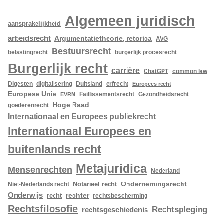
Algemeen juridisch
aansprakelijkheid
arbeidsrecht
Argumentatietheorie, retorica
AVG
Bestuursrecht
belastingrecht
burgerlijk procesrecht
Burgerlijk recht
carrière
ChatGPT
common law
Digesten
digitalisering
Duitsland
erfrecht
Europees recht
Europese Unie
Gezondheidsrecht
EVRM
Faillissementsrecht
Hoge Raad
goederenrecht
Internationaal en Europees publiekrecht
Internationaal Europees en
buitenlands recht
Metajuridica
Mensenrechten
Nederland
Ondernemingsrecht
Notarieel recht
Niet-Nederlands recht
Onderwijs
rechter
recht
rechtsbescherming
Rechtsfilosofie
Rechtspleging
rechtsgeschiedenis