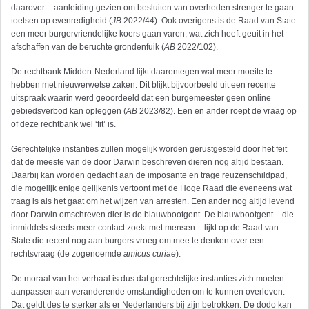
daarover – aanleiding gezien om besluiten van overheden strenger te gaan
toetsen op evenredigheid (
JB
2022/44). Ook overigens is de Raad van State
een meer burgervriendelijke koers gaan varen, wat zich heeft geuit in het
afschaffen van de beruchte grondenfuik (
AB
2022/102).
De rechtbank Midden-Nederland lijkt daarentegen wat meer moeite te
hebben met nieuwerwetse zaken. Dit blijkt bijvoorbeeld uit een recente
uitspraak waarin werd geoordeeld dat een burgemeester geen online
gebiedsverbod kan opleggen (
AB
2023/82). Een en ander roept de vraag op
of deze rechtbank wel ‘fit’ is.
Gerechtelijke instanties zullen mogelijk worden gerustgesteld door het feit
dat de meeste van de door Darwin beschreven dieren nog altijd bestaan.
Daarbij kan worden gedacht aan de imposante en trage reuzenschildpad,
die mogelijk enige gelijkenis vertoont met de Hoge Raad die eveneens wat
traag is als het gaat om het wijzen van arresten. Een ander nog altijd levend
door Darwin omschreven dier is de blauwbootgent. De blauwbootgent – die
inmiddels steeds meer contact zoekt met mensen – lijkt op de Raad van
State die recent nog aan burgers vroeg om mee te denken over een
rechtsvraag (de zogenoemde
amicus curiae
).
De moraal van het verhaal is dus dat gerechtelijke instanties zich moeten
aanpassen aan veranderende omstandigheden om te kunnen overleven.
Dat geldt des te sterker als er Nederlanders bij zijn betrokken. De dodo kan