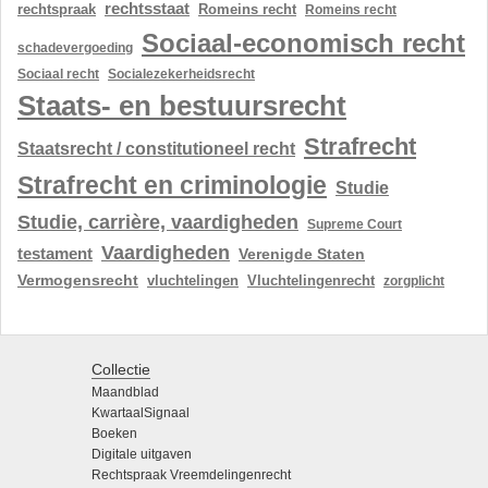
rechtsstaat
rechtspraak
Romeins recht
Romeins recht
Sociaal-economisch recht
schadevergoeding
Sociaal recht
Socialezekerheidsrecht
Staats- en bestuursrecht
Strafrecht
Staatsrecht / constitutioneel recht
Strafrecht en criminologie
Studie
Studie, carrière, vaardigheden
Supreme Court
Vaardigheden
testament
Verenigde Staten
Vermogensrecht
vluchtelingen
Vluchtelingenrecht
zorgplicht
Collectie
Maandblad
KwartaalSignaal
Boeken
Digitale uitgaven
Rechtspraak Vreemdelingenrecht