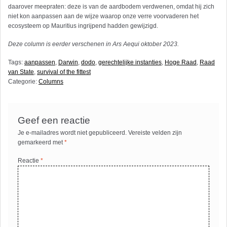
daarover meepraten: deze is van de aardbodem verdwenen, omdat hij zich
niet kon aanpassen aan de wijze waarop onze verre voorvaderen het
ecosysteem op Mauritius ingrijpend hadden gewijzigd.
Deze column is eerder verschenen in Ars Aequi oktober 2023.
Tags:
aanpassen
,
Darwin
,
dodo
,
gerechtelijke instanties
,
Hoge Raad
,
Raad
van State
,
survival of the fittest
Categorie:
Columns
Geef een reactie
Je e-mailadres wordt niet gepubliceerd.
Vereiste velden zijn
gemarkeerd met
*
Reactie
*