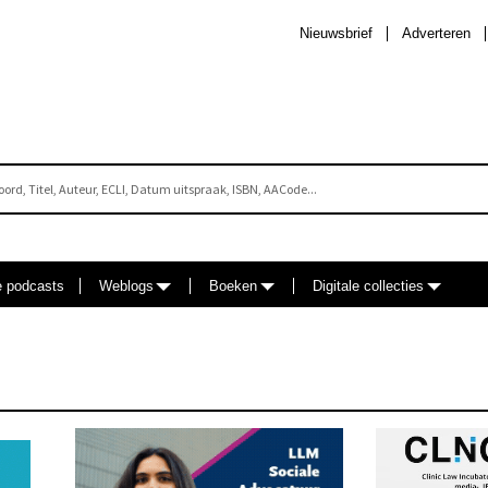
Nieuwsbrief
Adverteren
e podcasts
Weblogs
Boeken
Digitale collecties