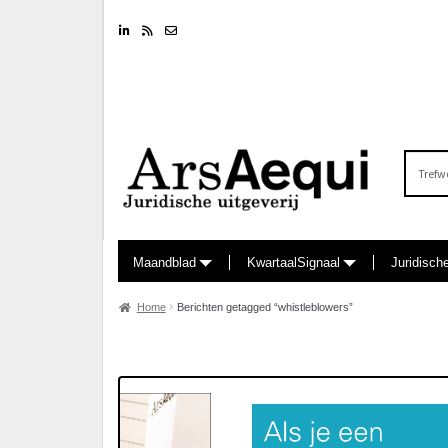
Linkedin
RSS feed
Nieuwsbrief
Zoeken
naar:
Maandblad
KwartaalSignaal
Juridisch
Home
Berichten getagged “whistleblowers”