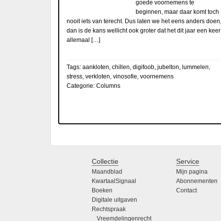
goede voornemens te
beginnen, maar daar komt toch
nooit iets van terecht. Dus laten we het eens anders doen
dan is de kans wellicht ook groter dat het dit jaar een keer
allemaal […]
Tags:
aankloten
,
chillen
,
digifoob
,
jubelton
,
lummelen
,
stress
,
verkloten
,
vinosofie
,
voornemens
Categorie:
Columns
Collectie
Service
Maandblad
Mijn pagina
KwartaalSignaal
Abonnementen
Boeken
Contact
Digitale uitgaven
Rechtspraak
Vreemdelingenrecht