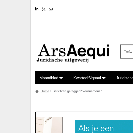
Linkedin
RSS feed
Nieuwsbrief
Zoeken
naar:
Maandblad
KwartaalSignaal
Juridisch
Home
Berichten getagged “voornemens”