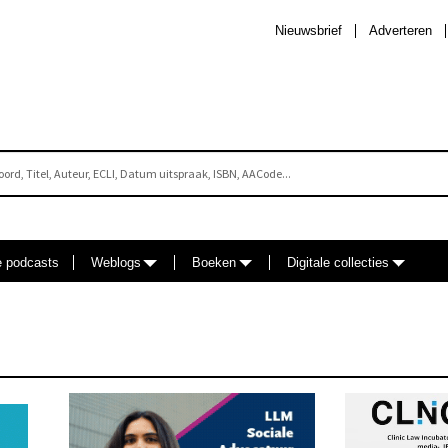
Nieuwsbrief
Adverteren
e podcasts
Weblogs
Boeken
Digitale collecties