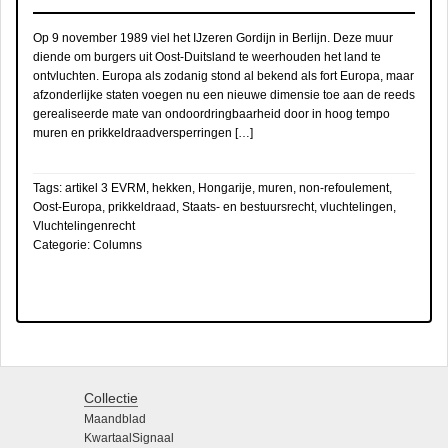
Op 9 november 1989 viel het IJzeren Gordijn in Berlijn. Deze muur
diende om burgers uit Oost-Duitsland te weerhouden het land te
ontvluchten. Europa als zodanig stond al bekend als fort Europa, maar
afzonderlijke staten voegen nu een nieuwe dimensie toe aan de reeds
gerealiseerde mate van ondoordringbaarheid door in hoog tempo
muren en prikkeldraadversperringen […]
Tags:
artikel 3 EVRM
,
hekken
,
Hongarije
,
muren
,
non-refoulement
,
Oost-Europa
,
prikkeldraad
,
Staats- en bestuursrecht
,
vluchtelingen
,
Vluchtelingenrecht
Categorie:
Columns
Collectie
Maandblad
KwartaalSignaal