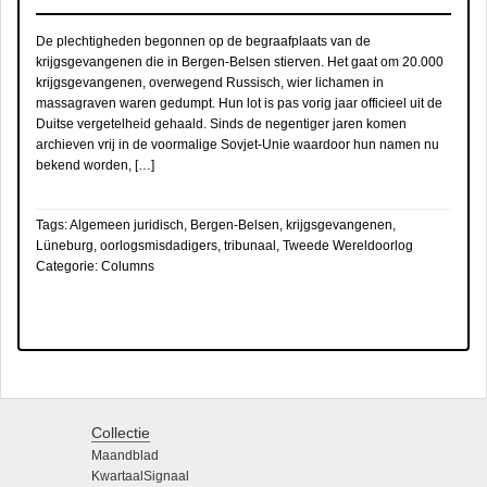
De plechtigheden begonnen op de begraafplaats van de
krijgsgevangenen die in Bergen-Belsen stierven. Het gaat om 20.000
krijgsgevangenen, overwegend Russisch, wier lichamen in
massagraven waren gedumpt. Hun lot is pas vorig jaar officieel uit de
Duitse vergetelheid gehaald. Sinds de negentiger jaren komen
archieven vrij in de voormalige Sovjet-Unie waardoor hun namen nu
bekend worden, […]
Tags:
Algemeen juridisch
,
Bergen-Belsen
,
krijgsgevangenen
,
Lüneburg
,
oorlogsmisdadigers
,
tribunaal
,
Tweede Wereldoorlog
Categorie:
Columns
Collectie
Maandblad
KwartaalSignaal