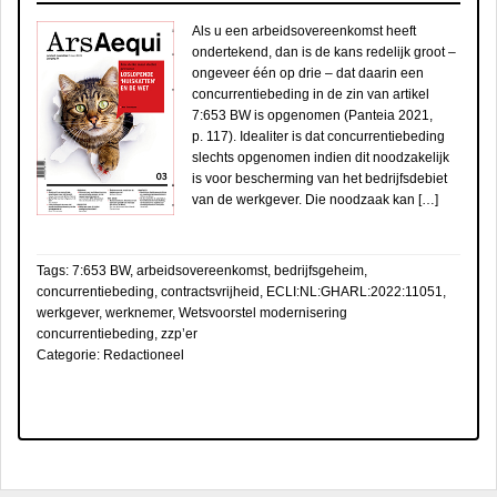
Als u een arbeidsovereenkomst heeft
ondertekend, dan is de kans redelijk groot –
ongeveer één op drie – dat daarin een
concurrentiebeding in de zin van artikel
7:653 BW is opgenomen (Panteia 2021,
p. 117). Idealiter is dat concurrentiebeding
slechts opgenomen indien dit noodzakelijk
is voor bescherming van het bedrijfsdebiet
van de werkgever. Die noodzaak kan […]
Tags:
7:653 BW
,
arbeidsovereenkomst
,
bedrijfsgeheim
,
concurrentiebeding
,
contractsvrijheid
,
ECLI:NL:GHARL:2022:11051
,
werkgever
,
werknemer
,
Wetsvoorstel modernisering
concurrentiebeding
,
zzp’er
Categorie:
Redactioneel