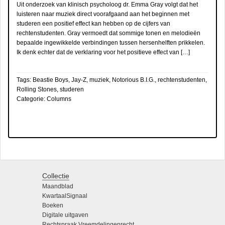
Uit onderzoek van klinisch psycholoog dr. Emma Gray volgt dat het
luisteren naar muziek direct voorafgaand aan het beginnen met
studeren een positief effect kan hebben op de cijfers van
rechtenstudenten. Gray vermoedt dat sommige tonen en melodieën
bepaalde ingewikkelde verbindingen tussen hersenhelften prikkelen.
Ik denk echter dat de verklaring voor het positieve effect van […]
Tags:
Beastie Boys
,
Jay-Z
,
muziek
,
Notorious B.I.G.
,
rechtenstudenten
,
Rolling Stones
,
studeren
Categorie:
Columns
Collectie
Maandblad
KwartaalSignaal
Boeken
Digitale uitgaven
Rechtspraak Vreemdelingenrecht