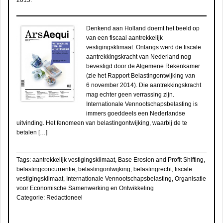
2015
.
Denkend aan Holland doemt het beeld op
van een fiscaal aantrekkelijk
vestigingsklimaat. Onlangs werd de fiscale
aantrekkingskracht van Nederland nog
bevestigd door de Algemene Rekenkamer
(zie het Rapport Belastingontwijking van
6 november 2014). Die aantrekkingskracht
mag echter geen verrassing zijn.
Internationale Vennootschapsbelasting is
immers goeddeels een Nederlandse
uitvinding. Het fenomeen van belastingontwijking, waarbij de te
betalen […]
Tags:
aantrekkelijk vestigingsklimaat
,
Base Erosion and Profit Shifting
,
belastingconcurrentie
,
belastingontwijking
,
belastingrecht
,
fiscale
vestigingsklimaat
,
Internationale Vennootschapsbelasting
,
Organisatie
voor Economische Samenwerking en Ontwikkeling
Categorie:
Redactioneel