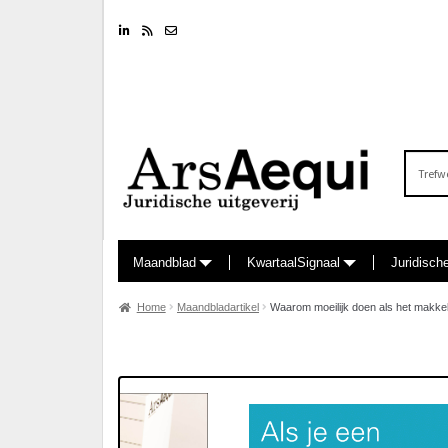
Linkedin
RSS feed
Nieuwsbrief
Zoeken
naar:
Maandblad
KwartaalSignaal
Juridisch
Home
Maandbladartikel
Waarom moeilijk doen als het makkel