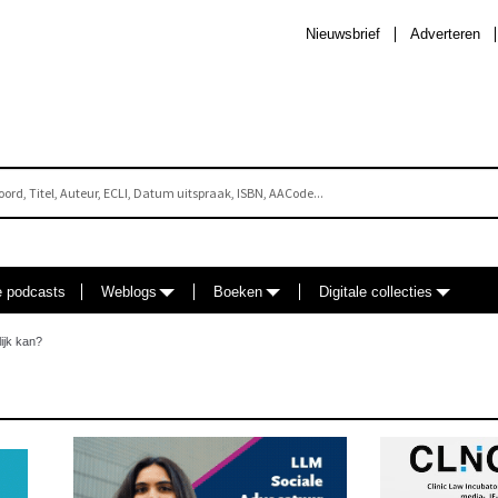
Nieuwsbrief
Adverteren
e podcasts
Weblogs
Boeken
Digitale collecties
ijk kan?