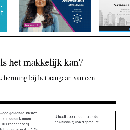
s het makkelijk kan?
scherming bij het aangaan van een
tswege geldende, nieuwe
U heeft geen toegang tot de
oudig moeten kunnen
download(s) van dit product.
us zonder dat zij
ris hoeven te maken? De