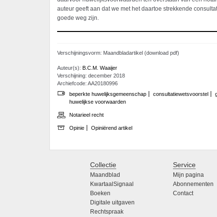
auteur geeft aan dat we met het daartoe strekkende consultat
goede weg zijn.
Verschijningsvorm: Maandbladartikel (download pdf)
Auteur(s):
B.C.M. Waaijer
Verschijning: december 2018
Archiefcode: AA20180996
beperkte huwelijksgemeenschap
consultatiewetsvoorstel
huwelijkse voorwaarden
Notarieel recht
Opinie
Opiniërend artikel
Collectie
Service
Maandblad
Mijn pagina
KwartaalSignaal
Abonnementen
Boeken
Contact
Digitale uitgaven
Rechtspraak