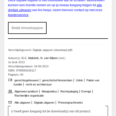
Deze digitale uitgave is niet individueel aan te schaffen. Bibliotheken
kunnen een licentie nemen en op ip-niveau toegang krijgen tot
alle
digitale uitgaven
van Ars Aequi, neem hiervoor contact op met onze
klantenservice
.
Bekijk inhoudsopgave
Verschijningsvorm: Digitale uitgaven (download pdf)
Auteur(s):
G.C. Makkink
,
N. van Wijnen
(red.)
1e druk 2013
Verschijningsdatum: 18-09-2013
ISBN: 9789069166117
Pagina's: 84
gerechtsgebouwen
gerechtshof Amsterdam
IJdok
Paleis van
Justitie
recht en architectuur
Algemeen juridisch
Metajuridica
Rechtspleging
Overige
Rechterlijke organisatie
Alle uitgaven
Digitale uitgaven
Prinsengrachtreeks
U heeft geen toegang tot de download(s) van dit product.