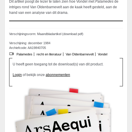
Dit artikel poogt de lezer te laten zien hoe Vondel met
Palamedes
de
intriges rond Van Oldenbarnevelt aan de kaak heeft gesteld, aan de
hand van een analyse van dit drama.
Verschijningsvorm: Maandbladartikel (download pdf)
Verschijning: december 1984
Archiefcode: AA19840705
Palamedes
recht en literatuur
Van Oldenbarnevelt
Vondel
U heeft geen toegang tot de download(s) van dit product.
Login
of bekijk onze
abonnementen