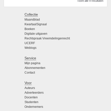
Toont alle 9 resultaten
Collectie
Maandblad
KwartaalSignaal
Boeken
Digitale uitgaven
Rechtspraak Vreemdelingenrecht
UCERF
Weblogs
Service
Mijn pagina
Abonnementen
Contact
Voor
Auteurs
Adverteerders
Docenten
Studenten
Ondernemers