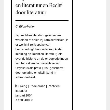
en literatuur en Recht
door literatuur
C. Elion-Valter
Zijn recht en literatuur gescheiden
werelden of delen zij karaktertrekken, is
er wellicht zelfs spake van
beïnvloeding? hieronder een korte
inleiding op Recht en literatuur, iets
over de historie en de ondervedelingen
van het vak en de presentatie van
Odysseus als proto-jurist, gescherpt
door ervaring en uitblinkend in
schranderheid.
Overig | Rode draad | Recht en
literatuur
januari 2004
AA20040008