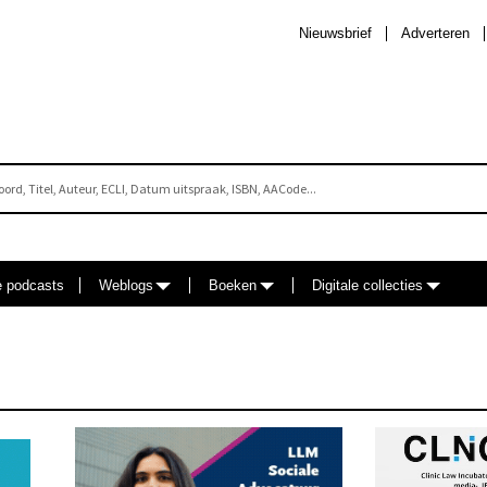
Nieuwsbrief
Adverteren
e podcasts
Weblogs
Boeken
Digitale collecties