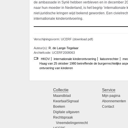
de ambassade in Syrië hebben verbleven en in december 20
naar hun moeder in Nederland, is het begrip ‘internationale 
niet-juridische kringen wijd bekend geworden. Een civielrec
internationale kinderontvoering.
Verschijningsvorm: UCERF (download pdf)
Auteur(s):
R. de Lange-Tegelaar
Archiefcode: UCERF2008063
HKOV
internationale kinderontvoering
liaisonrechter
med
Haag van 25 oktober 1980 betreffende de burgerrechtelijke aspe
ontvoering van kinderen
Collectie
Service
Maandblad
Mijn pagina
KwartaalSignaal
Abonnementen
Boeken
Contact
Digitale uitgaven
Rechtspraak
Vreemdelingenrecht