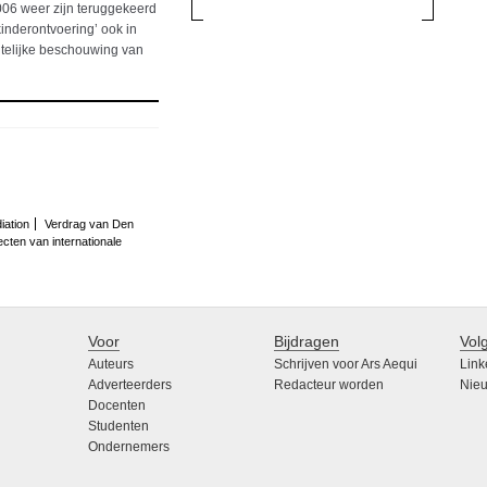
06 weer zijn teruggekeerd
kinderontvoering’ ook in
htelijke beschouwing van
iation
Verdrag van Den
cten van internationale
Voor
Bijdragen
Vol
Auteurs
Schrijven voor Ars Aequi
Link
Adverteerders
Redacteur worden
Nieu
Docenten
Studenten
Ondernemers