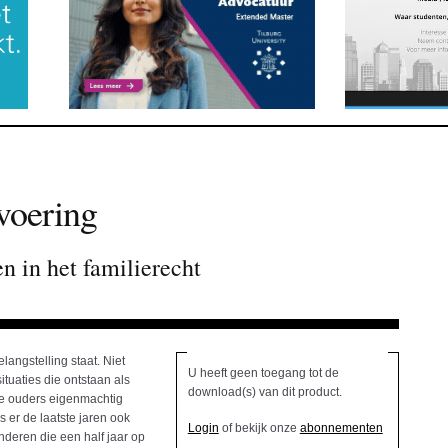
tvoering
 in het familierecht
langstelling staat. Niet
U heeft geen toegang tot de
ituaties die ontstaan als
download(s) van dit product.
de ouders eigenmachtig
is er de laatste jaren ook
Login
of bekijk onze
abonnementen
deren die een half jaar op