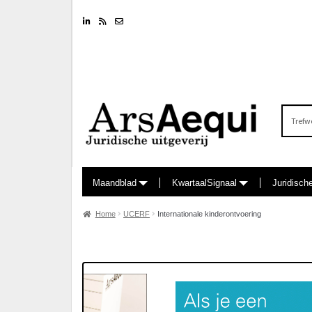
Linkedin
RSS feed
Nieuwsbrief
Zoeken
naar:
Maandblad
KwartaalSignaal
Juridisch
Home
UCERF
Internationale kinderontvoering