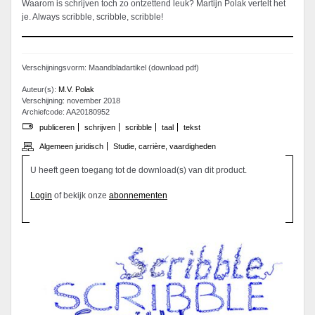
Waarom is schrijven toch zo ontzettend leuk? Martijn Polak vertelt het
je. Always scribble, scribble, scribble!
Verschijningsvorm: Maandbladartikel (download pdf)
Auteur(s):
M.V. Polak
Verschijning: november 2018
Archiefcode: AA20180952
publiceren
schrijven
scribble
taal
tekst
Algemeen juridisch
Studie, carrière, vaardigheden
U heeft geen toegang tot de download(s) van dit product.
Login
of bekijk onze
abonnementen