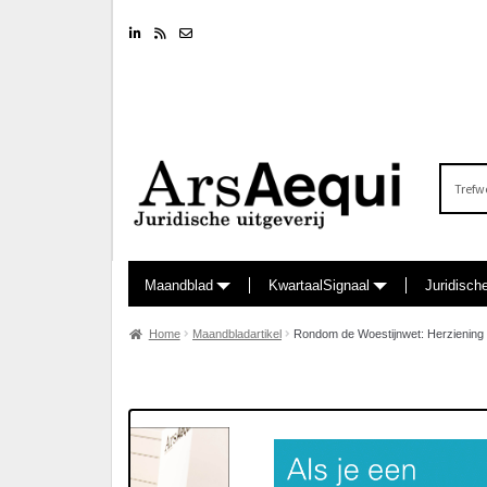
Linkedin
RSS feed
Nieuwsbrief
Zoeken
naar:
Maandblad
KwartaalSignaal
Juridisch
Home
Maandbladartikel
Rondom de Woestijnwet: Herziening 