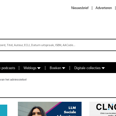
Nieuwsbrief
Adverteren
e podcasts
Weblogs
Boeken
Digitale collecties
van het adviesstelsel