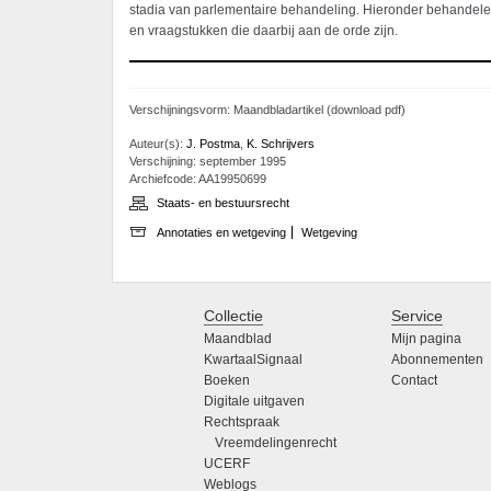
stadia van parlementaire behandeling. Hieronder behandelen
en vraagstukken die daarbij aan de orde zijn.
Verschijningsvorm: Maandbladartikel (download pdf)
Auteur(s):
J. Postma
,
K. Schrijvers
Verschijning: september 1995
Archiefcode: AA19950699
Staats- en bestuursrecht
Annotaties en wetgeving
Wetgeving
Collectie
Service
Maandblad
Mijn pagina
KwartaalSignaal
Abonnementen
Boeken
Contact
Digitale uitgaven
Rechtspraak
Vreemdelingenrecht
UCERF
Weblogs