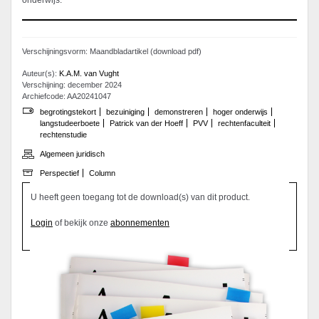
onderwijs.
Verschijningsvorm: Maandbladartikel (download pdf)
Auteur(s):
K.A.M. van Vught
Verschijning: december 2024
Archiefcode: AA20241047
begrotingstekort
bezuiniging
demonstreren
hoger onderwijs
langstudeerboete
Patrick van der Hoeff
PVV
rechtenfaculteit
rechtenstudie
Algemeen juridisch
Perspectief
Column
U heeft geen toegang tot de download(s) van dit product.
Login
of bekijk onze
abonnementen