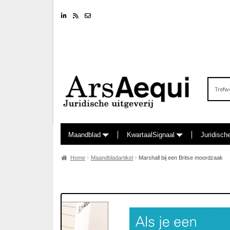
Linkedin
RSS feed
Nieuwsbrief
Zoeken
naar:
Maandblad
KwartaalSignaal
Juridisch
Home
Maandbladartikel
Marshall bij een Britse moordzaak