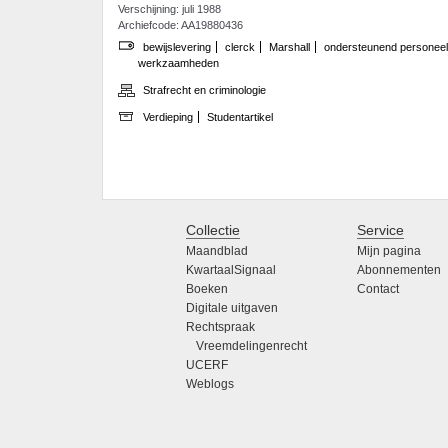
Verschijning: juli 1988
Archiefcode: AA19880436
bewijslevering
clerck
Marshall
ondersteunend personeel
werkzaamheden
Strafrecht en criminologie
Verdieping
Studentartikel
Collectie
Service
Maandblad
Mijn pagina
KwartaalSignaal
Abonnementen
Boeken
Contact
Digitale uitgaven
Rechtspraak
Vreemdelingenrecht
UCERF
Weblogs