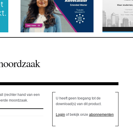
 moordzaak
all (rechter hand van een
U heeft geen toegang tot de
ceerde moordzaak.
download(s) van dit product.
Login
of bekijk onze
abonnementen