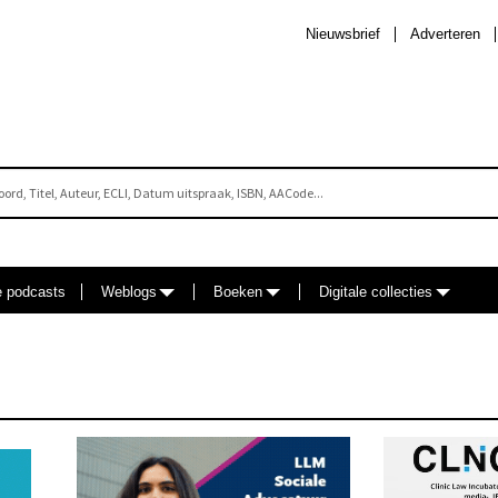
Nieuwsbrief
Adverteren
e podcasts
Weblogs
Boeken
Digitale collecties