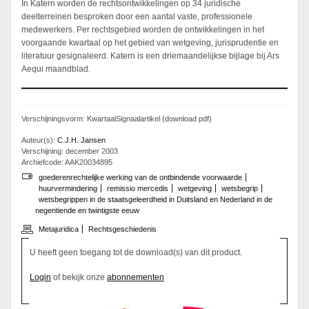
In Katern worden de rechtsontwikkelingen op 34 juridische
deelterreinen besproken door een aantal vaste, professionele
medewerkers. Per rechtsgebied worden de ontwikkelingen in het
voorgaande kwartaal op het gebied van wetgeving, jurisprudentie en
literatuur gesignaleerd. Katern is een driemaandelijkse bijlage bij Ars
Aequi maandblad.
Verschijningsvorm: KwartaalSignaalartikel (download pdf)
Auteur(s):
C.J.H. Jansen
Verschijning: december 2003
Archiefcode: AAK20034895
goederenrechtelijke werking van de ontbindende voorwaarde
huurvermindering
remissio mercedis
wetgeving
wetsbegrip
wetsbegrippen in de staatsgeleerdheid in Duitsland en Nederland in de
negentiende en twintigste eeuw
Metajuridica
Rechtsgeschiedenis
U heeft geen toegang tot de download(s) van dit product.
Login
of bekijk onze
abonnementen