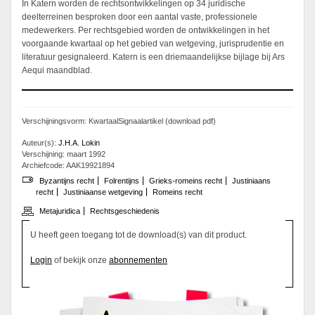
In Katern worden de rechtsontwikkelingen op 34 juridische
deelterreinen besproken door een aantal vaste, professionele
medewerkers. Per rechtsgebied worden de ontwikkelingen in het
voorgaande kwartaal op het gebied van wetgeving, jurisprudentie en
literatuur gesignaleerd. Katern is een driemaandelijkse bijlage bij Ars
Aequi maandblad.
Verschijningsvorm: KwartaalSignaalartikel (download pdf)
Auteur(s):
J.H.A. Lokin
Verschijning: maart 1992
Archiefcode: AAK19921894
Byzantijns recht
Folrentijns
Grieks-romeins recht
Justiniaans
recht
Justiniaanse wetgeving
Romeins recht
Metajuridica
Rechtsgeschiedenis
U heeft geen toegang tot de download(s) van dit product.
Login
of bekijk onze
abonnementen